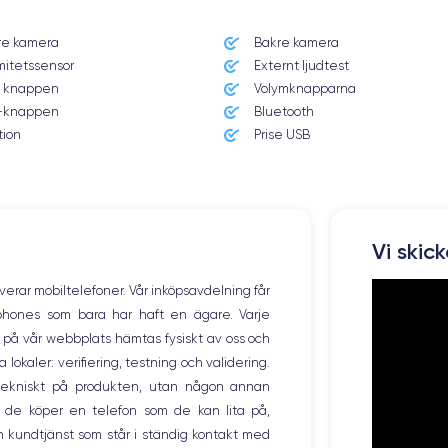
re kamera
Bakre kamera
Système exploit.
mitetssensor
Externt ljudtest
iOS (iOS 16)
 knappen
Volymknapparna
knappen
Bluetooth
Poids
174 g
tion
Prise USB
Résolution écran
2436 x 1125 pixels
Mémoire interne
Vi skic
64,256 GO
overar mobiltelefoner. Vår inköpsavdelning får
Nombre de cœurs
tphones som bara har haft en ägare. Varje
6
ng på vår webbplats hämtas fysiskt av oss och
okaler: verifiering, testning och validering.
Fréq. processeur
2.39 GHz
r tekniskt på produkten, utan någon annan
 de köper en telefon som de kan lita på,
Caméra Frontale
 kundtjänst som står i ständig kontakt med
7 MP