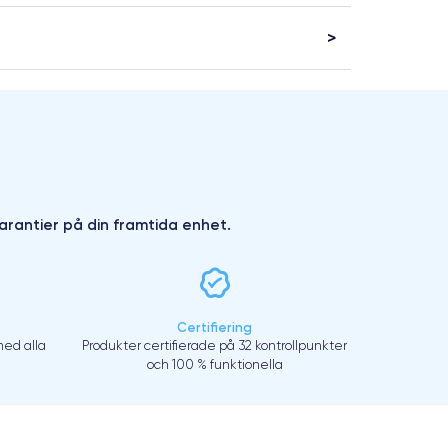
arantier på din framtida enhet.
Certifiering
ed alla
Produkter certifierade på 32 kontrollpunkter
och 100 % funktionella