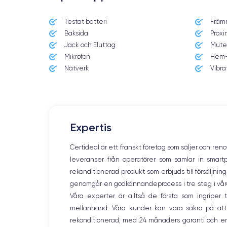
Testat batteri
Främ
Date de sortie
Baksida
Proxi
03/11/2017
Jack och Eluttag
Mute
Mikrofon
Hem-
Dimensions
143.6×70.9×7.7 mm
Nätverk
Vibra
Écran
OLED 5.8 pouces
RAM
Expertis
3 GO
Certideal är ett franskt företag som säljer och ren
Nom de la puce
leveranser från operatörer som samlar in smar
Apple A11 Bionic
rekonditionerad produkt som erbjuds till försäljni
genomgår en godkännandeprocess i tre steg i våra l
Nom GPU
Apple GPU (3-Core)
Våra experter är alltså de första som ingripe
mellanhand. Våra kunder kan vara säkra på att
Caméra
rekonditionerad, med 24 månaders garanti och en
12 MP