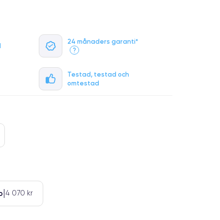
24 månaders garanti*
l
?
Testad, testad och
omtestad
b
4 070 kr