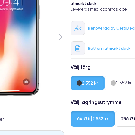
utmärkt skick
.
Levereras med laddningskabel.
Renoverad av CertiDea
Batteri i utmärkt skick
Välj färg
2 552 kr
2 552 kr
Välj lagringsutrymme
64 Gb
256 G
2 552 kr
er