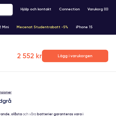
Hjälp och kontakt
Connection
Varukorg (
0
)
2 Mini
Mecenat Studentrabatt -5%
iPhone 15
iPhone XR
iPhone SE 2 (2020)
iPhone X
iPhone XS
2 552 kr
Lägg i varukorgen
nsioner
dgrå
erande
olåsta
batterier garanteras vara i
,
och våra