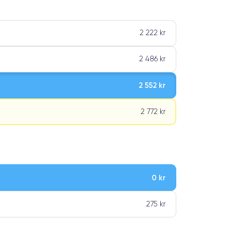
2 222 kr
2 486 kr
2 552 kr
2 772 kr
0 kr
ar premiumklassning
275 kr