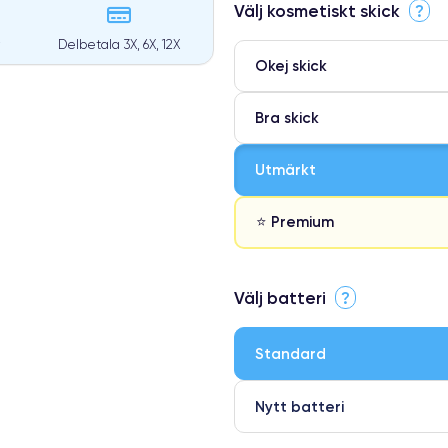
Välj kosmetiskt skick
?
Delbetala 3X, 6X, 12X
Okej skick
Bra skick
Utmärkt
⭐ Premium
⭐ Premium
Välj batteri
?
●
● Oklanderlig kvalitetsskärm
Standard
● Endast 5% av våra telefoner h
Nytt batteri