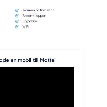
skärmen på framsidan
Power-knappen
Högtalare
WiFi
kade en mobil till Matte!