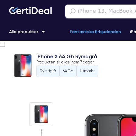
Alla produkter
Fantastiska Erbjudanden
iP
iPhone 16
iPhone 13 Pro
iPhone SE 3 (2022)
iPhone 1
iPhone X 64 Gb Rymdgrå
Produkten skickas inom
7 dagar
iPhone 11 Pro
iPhone 15 Pro
Rymdgrå
64 Gb
Utmärkt