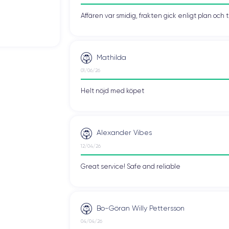
Affären var smidig, frakten gick enligt plan och 
Mathilda
01/06/26
Helt nöjd med köpet
Alexander Vibes
12/04/26
Great service! Safe and reliable
Bo-Göran Willy Pettersson
04/04/26