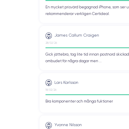
En mycket prisvärd begagnad iPhone, som ser ut 
rekommenderar verkligen Certideal.
James Callum Craigen
28/02/26
Gick jättebra, tog lite tid innan postnord skic
ombudet för några dagar men ...
Lars Karlsson
18/02/26
Bra komponenter och många fuktioner
Yvonne Nilsson