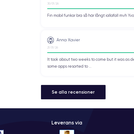
30/01/26
Fin mobil funkar bra så här långt iallafall mvh Y
Anna Xavier
21/01/26
It took about two weeks to come but it was as d
some apps resorted to ...
Se alla recensioner
Leverans via