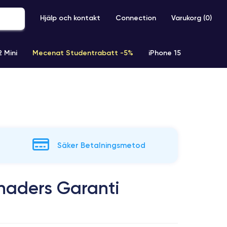
Hjälp och kontakt
Connection
Varukorg (
0
)
2 Mini
Mecenat Studentrabatt -5%
iPhone 15
iPhone XR
iPhone SE 2 (2020)
iPhone X
iPhone XS
Säker Betalningsmetod
aders Garanti