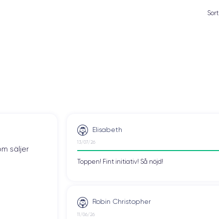
Sort
Elisabeth
13/07/26
om säljer
Toppen! Fint initiativ! Så nöjd!
Robin Christopher
11/06/26