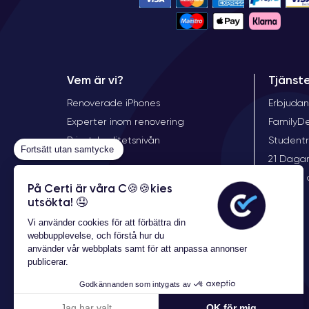
Vem är vi?
Tjänst
Renoverade iPhones
Erbjudan
Experter inom renovering
FamilyD
Priset, kvalitetsnivån
Student
Fortsätt utan samtycke
21 Dagar
Garanti 
På Certi är våra C🍪🍪kies
utsökta! 🤤
Vi använder cookies för att förbättra din
webbupplevelse, och förstå hur du
använder vår webbplats samt för att anpassa annonser
publicerar.
Godkännanden som intygats av
Jag har valt
OK för mig