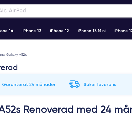
hone 14
iPhone 13
iPhone 12
iPhone 13 Mini
iPhone 1
2 Pro Max
iPhone 11 Pro Max
iPhone 11
iPhone 12 Pro
ng Galaxy A52s
verad
Garanterat 24 månader
Säker leverans
A52s Renoverad med 24 mån