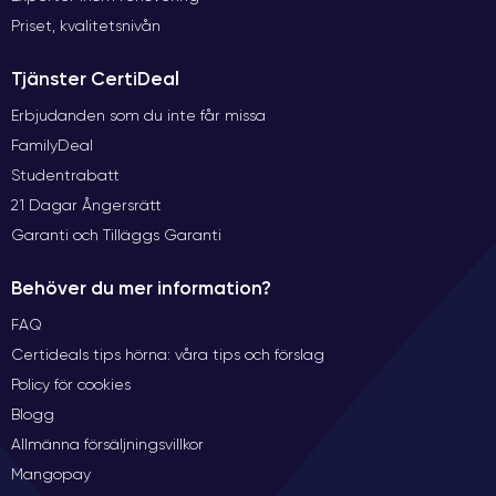
Priset, kvalitetsnivån
Oförändrad design, som har blivit tröttsam
Mini-Jack försvinner (nostalgiska användare kan sakna den,
Tjänster CertiDeal
men den kommer att försvinna med tiden).
iPhone 7 Plus: CertiDeal's åsikt
Erbjudanden som du inte får missa
FamilyDeal
Utifrån sett är den här Plus-modellen bara lite annorlunda, särskilt
Studentrabatt
när det gäller antennbanden, den modifierade kameran och
21 Dagar Ångersrätt
försvinnandet av mini-jackporten. På insidan är dock iPhone 6S Plus
mycket mer uppfräschad: en starkare kamera med porträttläge,
Garanti och Tilläggs Garanti
ett mer komplett operativsystem, en ökad autonomi och grafiska
prestanda som kommer att glädja söndagsspelare.
Behöver du mer information?
FAQ
Certideals tips hörna: våra tips och förslag
Policy för cookies
Blogg
Allmänna försäljningsvillkor
Mangopay