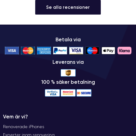
Batteritid för iPhone 7 Plus :
Se alla recensioner
Med sitt batteri på 2900 mAh har iPhone 7 Plus fått mer kapacitet
jämfört med föregående modell. Vid normal (måttlig) användning
kan du klara dig i två dagar innan du behöver leta efter ett
eluttag. Vid intensiv användning håller den hela dagen och även
Betala via
nästa morgon. Med Netflix-videouppspelning klarade den här
iPhone nästan 12 timmar, så du har gott om tid att ta dig igenom en
dag utan att behöva oroa dig för laddaren.
Leverans via
iPhone 7 Plus höjdpunkter:
100 % säker betalning
Perfekt skärmkvalitet och ljusstyrka för en LCD-skärm
God autonomi (under utveckling)
Vattentät med IP67-validering
Virtuell hemknapp integrerad i skärmen som inte slits ut med
tiden eftersom den inte längre är mekanisk.
Vem är vi?
Svagheter med iPhone 7 Plus :
Renoverade iPhones
Experter inom renovering