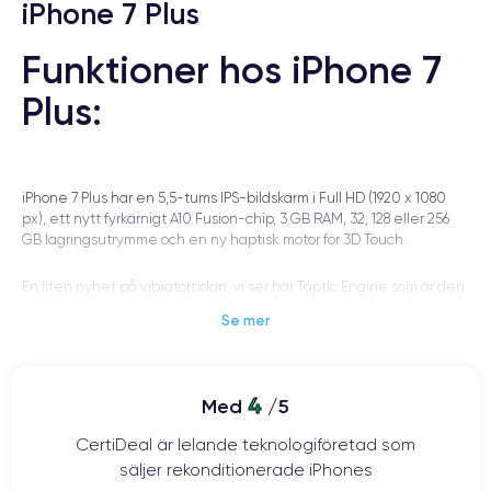
iPhone 7 Plus
Funktioner hos iPhone 7
Plus:
iPhone 7 Plus har en 5,5-tums IPS-bildskärm i Full HD (1920 x 1080
px), ett nytt fyrkärnigt A10 Fusion-chip, 3 GB RAM, 32, 128 eller 256
GB lagringsutrymme och en ny haptisk motor för 3D Touch.
En liten nyhet på vibratorsidan, vi ser här Taptic Engine som är den
nya vibratorn i Apples produkter. Det gör att du kan få olika
Se mer
vibrationer beroende på meddelanden, samtal eller videospel.
Denna haptiska motor finns redan i Apple Watch. Detta kan
översättas till långa, snabba, uttalade, lätta vibrationer...etc.
4
Med
/5
Ett alternativ kan markeras i inställningarna för att aktivera de
distinkta vibrationerna. När du känner vibrationerna kommer du så
CertiDeal är lelande teknologiföretad som
småningom att veta vilken typ av meddelande du får via din ficka
säljer rekonditionerade iPhones
(eller handled), jag pratar om personliga erfarenheter