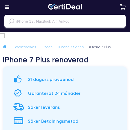
—
Smartphones
—
iPhone
—
iPhone 7 Series
—
iPhone 7 Plus
iPhone 7 Plus renoverad
21 dagars prövperiod
Garanterat 24 månader
Säker leverans
Säker Betalningsmetod