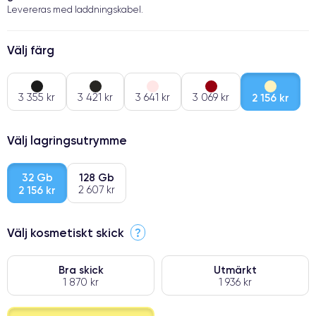
Levereras med laddningskabel.
Välj färg
3 355 kr
3 421 kr
3 641 kr
3 069 kr
2 156 kr
Välj lagringsutrymme
32 Gb
128 Gb
2 156 kr
2 607 kr
Välj kosmetiskt skick
?
Bra skick
Utmärkt
1 870 kr
1 936 kr