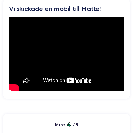
Pour en savoir plus, vous pouvez consulter la
fiche technique de
Vi skickade en mobil till Matte!
l'iPhone 7 Plus.
4
Med
/5