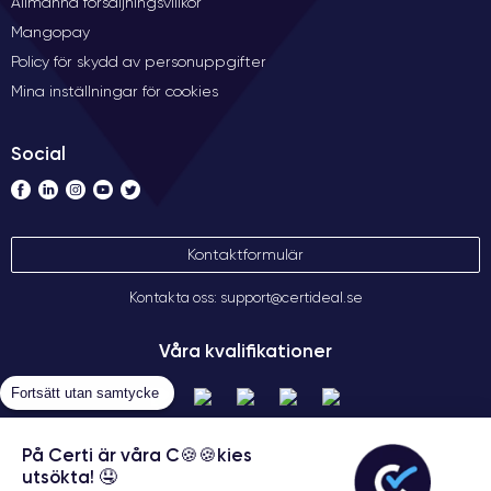
Allmänna försäljningsvillkor
Mangopay
Policy för skydd av personuppgifter
Mina inställningar för cookies
Social
Kontaktformulär
Kontakta oss: support@certideal.se
Våra kvalifikationer
Fortsätt utan samtycke
På Certi är våra C🍪🍪kies
utsökta! 🤤