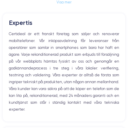
Visa mer
Jack och Eluttag
Mute knappen
RAM
Mémoire interne
Volymknapparna
3 GO
32,128,256 GO
Expertis
Högtalare
Nom de la puce
Nombre de cœurs
Mikrofon
Certideal är ett franskt företag som säljer och renoverar
Apple A10 Fusion
4
Hem-knappen
mobiltelefoner. Vår inköpsavdelning får leveranser från
Bluetooth
Nom GPU
Fréq. processeur
operatörer som samlar in smartphones som bara har haft en
WiFi
PowerVR GT7600 GPU
2.23 GHz
ägare. Varje rekonditionerad produkt som erbjuds till försäljning
Nätverk
på vår webbplats hämtas fysiskt av oss och genomgår en
Vibration
Caméra
Caméra Frontale
godkännandeprocess i tre steg i våra lokaler: verifiering,
Prise USB
12 MP
7 MP
testning och validering. Våra experter är alltså de första som
ingriper tekniskt på produkten, utan någon annan mellanhand.
Résolution vidéo
Recharge rapide
4K - 3840x2160px
Non
Våra kunder kan vara säkra på att de köper en telefon som de
kan lita på, rekonditionerad, med 24 månaders garanti och en
Batterie
Dual SIM
kundtjänst som står i ständig kontakt med våra tekniska
2900 mAh
Non
experter.
Réseau mobile
Débloqué
LTE/4G
Oui, tous opérateurs