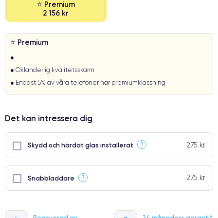
⭐ Premium
2 156 kr
⭐ Premium
●
● Oklanderlig kvalitetsskärm
● Endast 5% av våra telefoner har premiumklassning
Det kan intressera dig
275 kr
?
Skydd och härdat glas installerat
275 kr
?
Snabbladdare
Renoverad av
24 månaders garanti*