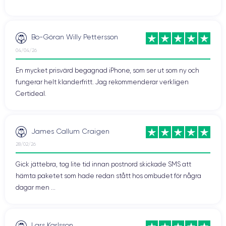
Bo-Göran Willy Pettersson
04/04/26
En mycket prisvärd begagnad iPhone, som ser ut som ny och
fungerar helt klanderfritt. Jag rekommenderar verkligen
Certideal.
James Callum Craigen
28/02/26
Gick jättebra, tog lite tid innan postnord skickade SMS att
hämta paketet som hade redan stått hos ombudet för några
dagar men ...
Lars Karlsson