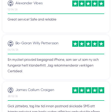
Alexander Vibes
12/04/26
Great service! Safe and reliable
Bo-Göran Willy Pettersson
04/04/26
En mycket prisvärd begagnad iPhone, som ser ut som ny och
fungerar helt klanderfritt. Jag rekommenderar verkligen
Certideal.
James Callum Craigen
28/02/26
Gick jättebra, tog lite tid innan postnord skickade SMS att
hämta paketet som hade redan stått hos ombudet för några