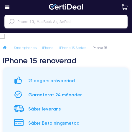
—
Smartphones
—
iPhone
—
iPhone 15 Series
—
iPhone 15
iPhone 15 renoverad
21 dagars prövperiod
Garanterat 24 månader
Säker leverans
Säker Betalningsmetod