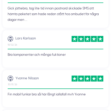
Gick jättebra, tog lite tid innan postnord skickade SMS att
hämta paketet som hade redan stått hos ombudet för några
dagar men ...
Lars Karlsson
18/02/26
Bra komponenter och många fuktioner
Yvonne Nilsson
30/01/26
Fin mobil funkar bra så här långt iallafall mvh Yvonne