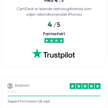
4
Med
/5
CertiDeal är lelande teknologiföretad som
säljer rekonditionerade iPhones
4
/5
Fantastiskt
Elisabeth
13/07/26
Toppen! Fint initiativ! Så nöjd!