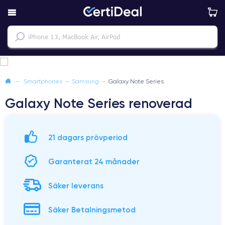
—
Smartphones
—
Samsung
—
Galaxy Note Series
Galaxy Note Series renoverad
21 dagars prövperiod
Garanterat 24 månader
Säker leverans
Säker Betalningsmetod