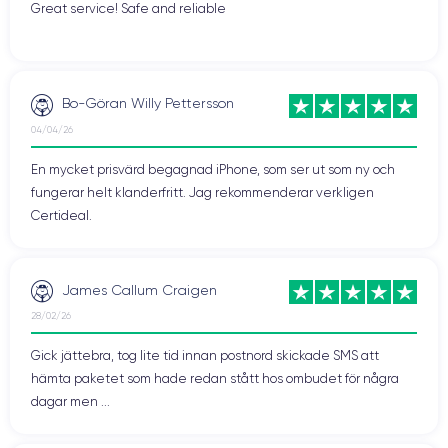
Great service! Safe and reliable
Bo-Göran Willy Pettersson
04/04/26
En mycket prisvärd begagnad iPhone, som ser ut som ny och
fungerar helt klanderfritt. Jag rekommenderar verkligen
Certideal.
James Callum Craigen
28/02/26
Gick jättebra, tog lite tid innan postnord skickade SMS att
hämta paketet som hade redan stått hos ombudet för några
dagar men ...