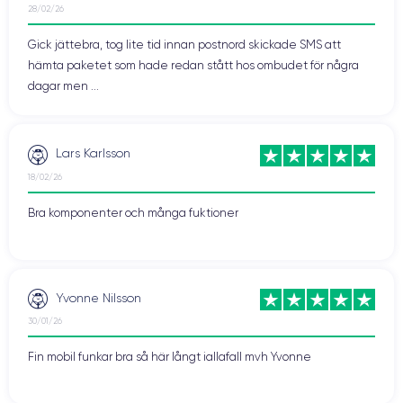
28/02/26
Gick jättebra, tog lite tid innan postnord skickade SMS att
hämta paketet som hade redan stått hos ombudet för några
dagar men ...
Lars Karlsson
18/02/26
Bra komponenter och många fuktioner
Yvonne Nilsson
30/01/26
Fin mobil funkar bra så här långt iallafall mvh Yvonne