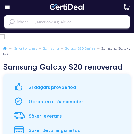
—
Smartphones
—
Samsung
—
Galaxy S20 Series
—
Samsung Galaxy
S20
Samsung Galaxy S20 renoverad
21 dagars prövperiod
Garanterat 24 månader
Säker leverans
Säker Betalningsmetod