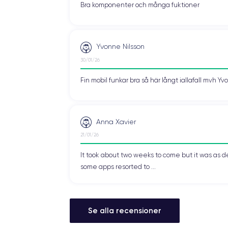
Bra komponenter och många fuktioner
Yvonne Nilsson
30/01/26
Fin mobil funkar bra så här långt iallafall mvh Y
Anna Xavier
21/01/26
It took about two weeks to come but it was as d
some apps resorted to ...
Se alla recensioner