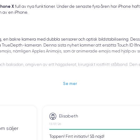
Phone X
full av nya funktioner. Under de senaste fyra åren har iPhone ha
n av en iPhone.
ng, en bakre kamera med dubbla sensorer och optisk bildstabilisering. Dess
 TrueDepth-kameran. Denna sista nyhet kommer att ersätta Touch ID (fing
ka emojis, nämligen Apples Animojis, som är animerade emojis med hjälp av
och baksidan, omgiven av ett högpolerat, kirurgiskt rostfritt stålband. D
Se mer
har en kant-till-kant-skärm, som tar upp cirka 85 % av skärmen och har en
t färgutbud, inklusive äkta svart.
Elisabeth
ket är jämförbart med de senaste avancerade tv-apparaterna. Foto- och v
 enlighet med den omgivande ljusmiljön.
13/07/26
om säljer
Toppen! Fint initiativ! Så nöjd!