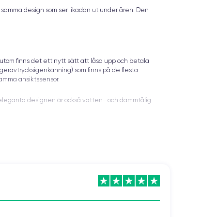
ft samma design som ser likadan ut under åren. Den
utom finns det ett nytt sätt att låsa upp och betala
eravtrycksigenkänning) som finns på de flesta
 samma ansiktssensor.
en eleganta designen är också vatten- och dammtålig
 5,8-tums OLED-panel (även kallad Super Retina). Den
ideorekvisit är knivskarpa. True Tone-läget finns