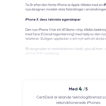
i
Tio år efter den första iPhone är Apple tillbaka med en
nya designen innebär stora förändringar i användninge
iPhone X: dess tekniska egenskaper
Den nya iPhone X har ett A11 Bionic-chip, trådlös laddni
med Face ID (ansiktsigenkänning) med hjälp av den nya
telefoner. Slutligen upptäcker vi ett nytt sätt att skic
På designsidan är smarttelefonen klädd i glas på fram- 
och har IP 67-validering.
iPhone X-skärm:
iPhone X är den första smarttelefonen från märket som 
har ett kontrastförhållande på 1 till 1 miljon med ett bret
4
Med
/5
HDR-skärmen är Dolby Vision- och HDR10-kompatibel, vil
också med och justerar automatiskt färgtemperaturen i
CertiDeal är lelande teknologiföretad s
rekonditionerade iPhones
När det gäller OLED- och LCD-skärmar: