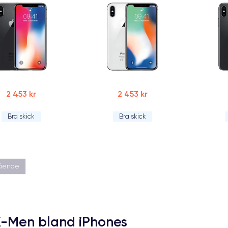
2 453 kr
2 453 kr
Bra skick
Bra skick
gående
X-Men bland iPhones