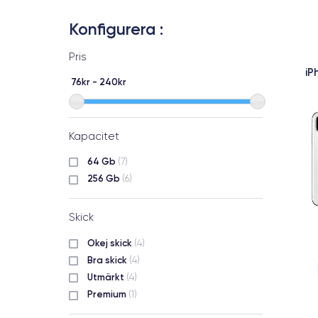
Konfigurera :
Pris
iP
76kr - 240kr
Kapacitet
64 Gb
(7)
256 Gb
(6)
Skick
Okej skick
(4)
Bra skick
(4)
Utmärkt
(4)
Premium
(1)