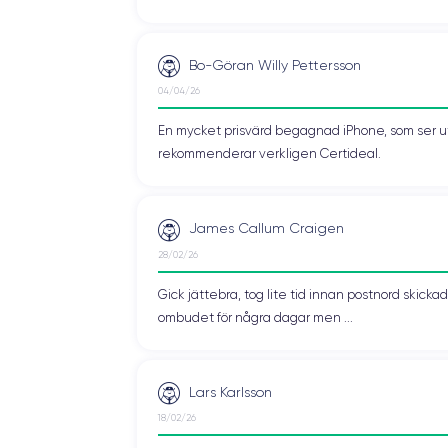
Bo-Göran Willy Pettersson
04/04/26
En mycket prisvärd begagnad iPhone, som ser ut 
rekommenderar verkligen Certideal.
James Callum Craigen
28/02/26
Gick jättebra, tog lite tid innan postnord skic
ombudet för några dagar men ...
Lars Karlsson
18/02/26