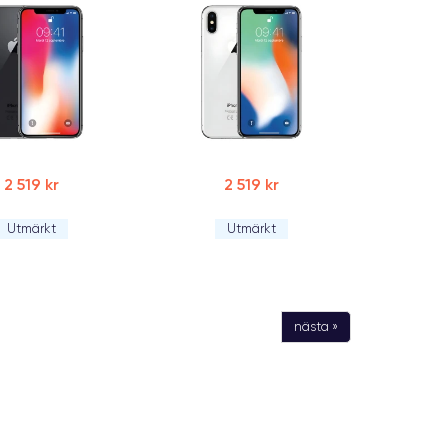
2 519 kr
2 519 kr
Utmärkt
Utmärkt
nästa »