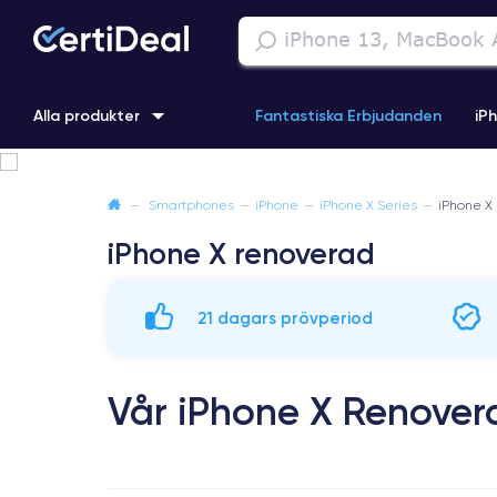
Alla produkter
Fantastiska Erbjudanden
iP
iPhone 16
iPhone 13 Pro
iPhone SE 3 (2022)
iPhone 1
—
Smartphones
—
iPhone
—
iPhone X Series
—
iPhone X
iPhone X renoverad
iPhone 11 Pro
iPhone 15 Pro
21 dagars prövperiod
Vår iPhone X Renove