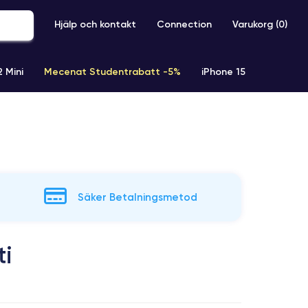
Hjälp och kontakt
Connection
Varukorg (
0
)
2 Mini
Mecenat Studentrabatt -5%
iPhone 15
iPhone XR
iPhone SE 2 (2020)
iPhone X
iPhone XS
Säker Betalningsmetod
ti