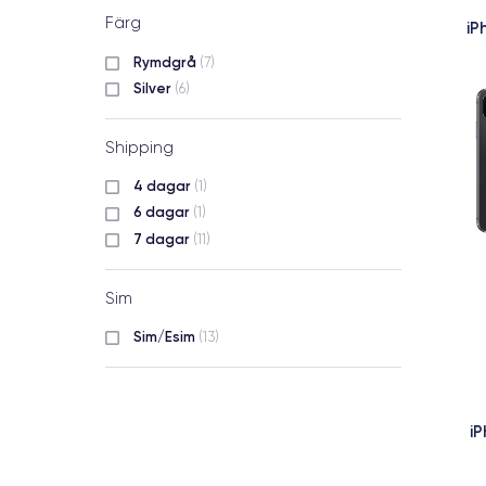
Färg
iP
Rymdgrå
(7)
Silver
(6)
Shipping
4 dagar
(1)
6 dagar
(1)
7 dagar
(11)
Sim
Sim/Esim
(13)
i