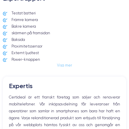
Dimensions et poids iPhone X
Testat batteri
Främre kamera
Date de sortie
Système exploit.
03/11/2017
iOS (iOS 16)
Bakre kamera
skärmen på framsidan
Dimensions
Poids
Baksida
143.6×70.9×7.7 mm
174 g
Proximitetssensor
Externt ljudtest
Écran
Résolution écran
Power-knappen
OLED 5.8 pouces
2436 x 1125 pixels
Visa mer
Jack och Eluttag
Mute knappen
RAM
Mémoire interne
Volymknapparna
3 GO
64,256 GO
Expertis
Högtalare
Nom de la puce
Nombre de cœurs
Mikrofon
Certideal är ett franskt företag som säljer och renoverar
Apple A11 Bionic
6
Hem-knappen
mobiltelefoner. Vår inköpsavdelning får leveranser från
Bluetooth
Nom GPU
Fréq. processeur
operatörer som samlar in smartphones som bara har haft en
WiFi
Apple GPU (3-Core)
2.39 GHz
ägare. Varje rekonditionerad produkt som erbjuds till försäljning
Nätverk
på vår webbplats hämtas fysiskt av oss och genomgår en
Vibration
Caméra
Caméra Frontale