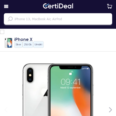
iPhone X
Silver
256 Gb
Utmärkt