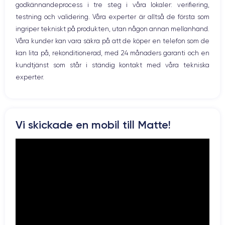
godkännandeprocess i tre steg i våra lokaler: verifiering,
Prise USB
12 MP
7 MP
testning och validering. Våra experter är alltså de första som
ingriper tekniskt på produkten, utan någon annan mellanhand.
Résolution vidéo
Recharge rapide
4K - 3840x2160px
Oui, minimum 15W
Våra kunder kan vara säkra på att de köper en telefon som de
kan lita på, rekonditionerad, med 24 månaders garanti och en
Batterie
Dual SIM
kundtjänst som står i ständig kontakt med våra tekniska
2716 mAh
No
experter.
Réseau mobile
Débloqué
4G+
Oui, tous opérateurs
Pour découvrir toutes les caractéristiques, vous pouvez consulter
Vi skickade en mobil till Matte!
la
fiche technique de l'iPhone X.