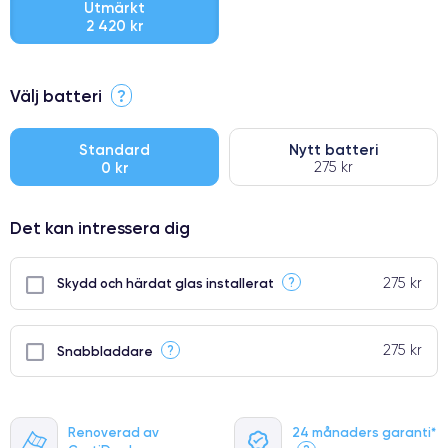
Utmärkt
2 420 kr
⭐ Premium
Välj batteri
?
●
● Oklanderlig kvalitetsskärm
Standard
Nytt batteri
0 kr
275 kr
● Endast 5% av våra telefoner har premiumklassning
Det kan intressera dig
275 kr
?
Skydd och härdat glas installerat
275 kr
?
Snabbladdare
Renoverad av
24 månaders garanti*