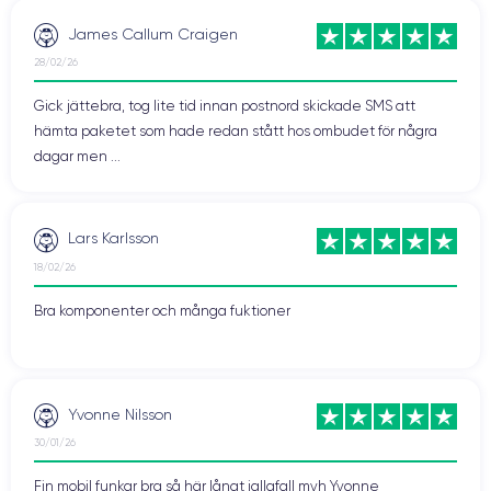
James Callum Craigen
28/02/26
Gick jättebra, tog lite tid innan postnord skickade SMS att
hämta paketet som hade redan stått hos ombudet för några
dagar men ...
Lars Karlsson
18/02/26
Bra komponenter och många fuktioner
Yvonne Nilsson
30/01/26
Fin mobil funkar bra så här långt iallafall mvh Yvonne