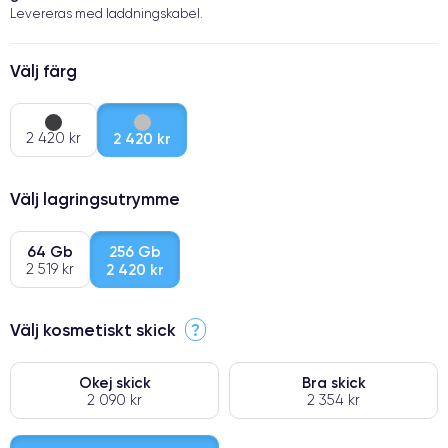
Levereras med laddningskabel.
Välj färg
2 420 kr
2 420 kr
Välj lagringsutrymme
64 Gb
256 Gb
2 519 kr
2 420 kr
Välj kosmetiskt skick
?
Okej skick
Bra skick
2 090 kr
2 354 kr