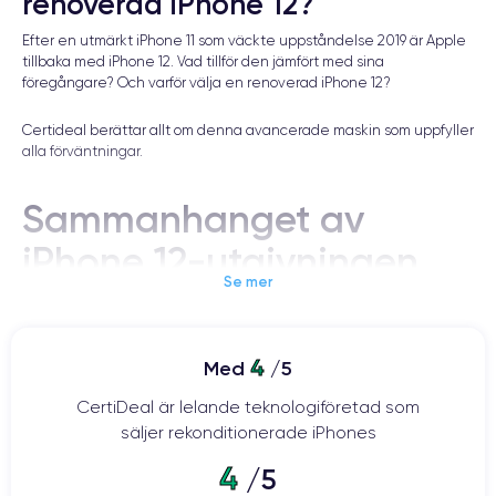
renoverad iPhone 12?
Efter en utmärkt iPhone 11 som väckte uppståndelse 2019 är Apple
tillbaka med iPhone 12. Vad tillför den jämfört med sina
föregångare? Och varför välja en renoverad iPhone 12?
Certideal berättar allt om denna avancerade maskin som uppfyller
alla förväntningar.
Sammanhanget av
iPhone 12-utgivningen
Se mer
Varje år väntar iPhone-fans ivrigt på företagets nya årliga keynote.
4
Med
/5
År 2020 introducerade Apple den efterlängtade iPhone 12 och
dess varianter: iPhone 12 Pro, iPhone 12 Pro Max och iPhone 12 Mini.
CertiDeal är lelande teknologiföretad som
säljer rekonditionerade iPhones
iPhone 12, som kategoriseras som den 14:e generationens iPhone,
tillkännagavs den 13 oktober 2020, medan förbeställningarna
4
/5
började den 16 oktober och den släpptes inte officiellt förrän den 23