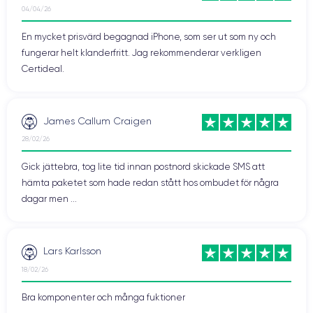
04/04/26
Att veta: iPhone 12 har MagSafe-teknik som möjliggör trådlös
En mycket prisvärd begagnad iPhone, som ser ut som ny och
laddning vid 15 W.
fungerar helt klanderfritt. Jag rekommenderar verkligen
Certideal.
För att avsluta med de fysiska
egenskaperna hos iPhone 12
Innan vi går vidare till de tekniska specifikationerna vill vi fokusera
James Callum Craigen
på två specifika punkter.
28/02/26
Den första är att iPhone 12 är IP68-certifierad. Detta gör att den kan
Gick jättebra, tog lite tid innan postnord skickade SMS att
ligga i vatten i 30 minuter. Perfekt för användning på stranden
hämta paketet som hade redan stått hos ombudet för några
eller i poolen.
dagar men ...
För det andra har Apple sedan iPhone gjort ansträngningar för att
tillverka sina enheter. Detta innebär att en majoritet av sällsynta
återvunna material används i designen av iPhone 12 (och dess
Lars Karlsson
varianter).
18/02/26
Specifikationer för iPhone 12
Bra komponenter och många fuktioner