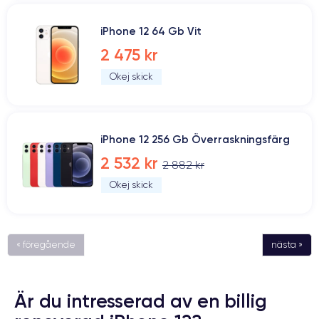
iPhone 12 64 Gb Vit
2 475 kr
Okej skick
iPhone 12 256 Gb Överraskningsfärg
2 532 kr
2 882 kr
Okej skick
« föregående
nästa »
Är du intresserad av en billig