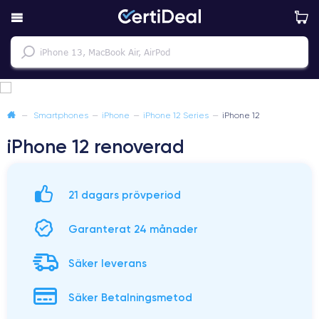
—
Smartphones
—
iPhone
—
iPhone 12 Series
—
iPhone 12
iPhone 12 renoverad
21 dagars prövperiod
Garanterat 24 månader
Säker leverans
Säker Betalningsmetod