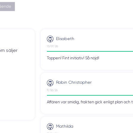
gående
Elisabeth
13/07/26
om säljer
Toppen! Fint initiativ! Så nöjd!
Robin Christopher
11/06/26
Affären var smidig, frakten gick enligt plan och 
Mathilda