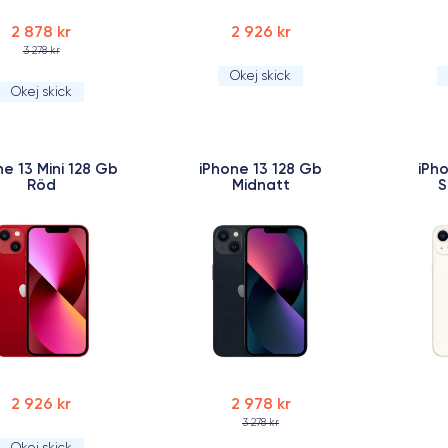
2 878 kr
2 926 kr
3 278 kr
Okej skick
Okej skick
ne 13 Mini 128 Gb
iPhone 13 128 Gb
iPh
Röd
Midnatt
S
2 926 kr
2 978 kr
3 278 kr
Okej skick