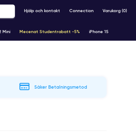
Hjälp och kontakt
Connection
Varukorg (
0
)
2 Mini
Mecenat Studentrabatt -5%
iPhone 15
iPhone XR
iPhone SE 2 (2020)
iPhone X
iPhone XS
Säker Betalningsmetod