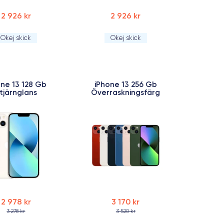
2 926 kr
2 926 kr
Okej skick
Okej skick
one 13 128 Gb
iPhone 13 256 Gb
tjärnglans
Överraskningsfärg
2 978 kr
3 170 kr
3 278 kr
3 520 kr