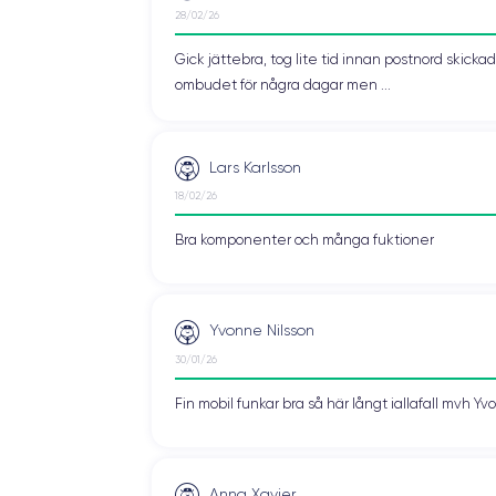
28/02/26
Gick jättebra, tog lite tid innan postnord skic
ombudet för några dagar men ...
Lars Karlsson
18/02/26
Bra komponenter och många fuktioner
Yvonne Nilsson
30/01/26
Fin mobil funkar bra så här långt iallafall mvh Y
Anna Xavier