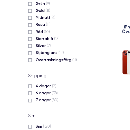
Grön
(9)
Guld
(11)
Midnatt
(6)
Rosa
(11)
iP
Öve
Röd
(10)
Sierrablå
(13)
Silver
(7)
Stjärnglans
(12)
Överraskningsfärg
(11)
Shipping
4 dagar
(2)
6 dagar
(38)
7 dagar
(80)
Sim
Sim
(120)