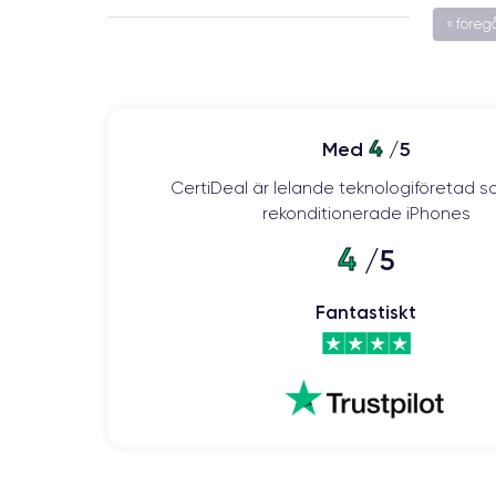
« före
4
Med
/5
CertiDeal är lelande teknologiföretad s
rekonditionerade iPhones
4
/5
Fantastiskt