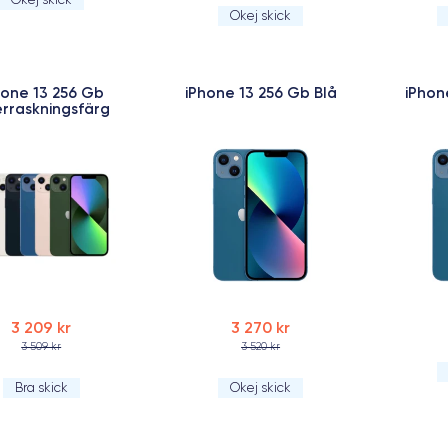
Okej skick
hone 13 256 Gb
iPhone 13 256 Gb Blå
iPhon
rraskningsfärg
3 209 kr
3 270 kr
3 509 kr
3 520 kr
Bra skick
Okej skick