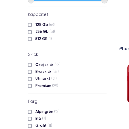
Kapacitet
128 Gb
(68)
256 Gb
(51)
512 GB
(1)
iPho
Skick
Okej skick
(28)
Bra skick
(32)
Utmärkt
(31)
Premium
(29)
Färg
Alpingrön
(12)
Blå
(7)
Grafit
(11)