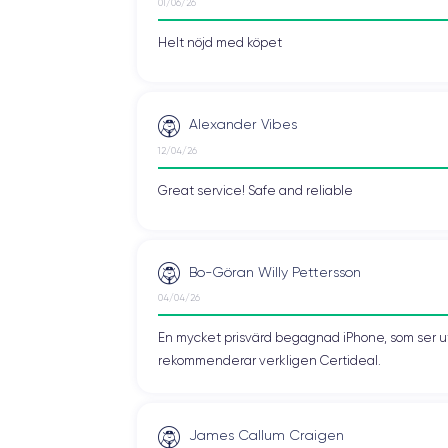
01/06/26
Helt nöjd med köpet
Alexander Vibes
12/04/26
Great service! Safe and reliable
Bo-Göran Willy Pettersson
04/04/26
En mycket prisvärd begagnad iPhone, som ser ut 
rekommenderar verkligen Certideal.
James Callum Craigen