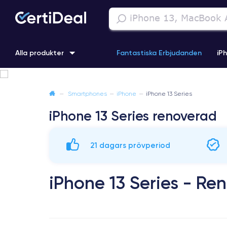
Alla produkter
Fantastiska Erbjudanden
iP
iPhone 16
iPhone 13 Pro
iPhone SE 3 (2022)
iPhone 1
—
Smartphones
—
iPhone
—
iPhone 13 Series
iPhone 13 Series renoverad
iPhone 11 Pro
iPhone 15 Pro
21 dagars prövperiod
iPhone 13 Series - Re