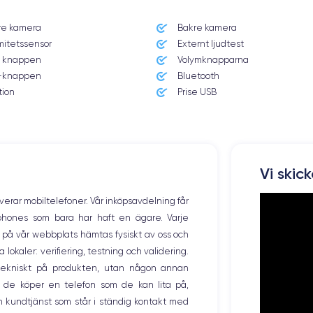
re kamera
Bakre kamera
Système exploitation
mitetssensor
Externt ljudtest
iOS (iOS 15)
 knappen
Volymknapparna
knappen
Bluetooth
Poids
173 g
tion
Prise USB
Résolution écran
2340 x 1080 pixels
Memoire interne
Vi skic
128,256,512 Go
overar mobiltelefoner. Vår inköpsavdelning får
Nombre de cœurs
tphones som bara har haft en ägare. Varje
6
ng på vår webbplats hämtas fysiskt av oss och
okaler: verifiering, testning och validering.
Fréq. processeur
3.23 GHz
r tekniskt på produkten, utan någon annan
 de köper en telefon som de kan lita på,
Caméra Frontale
 kundtjänst som står i ständig kontakt med
12 Mpx