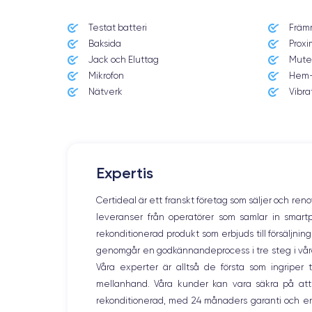
Testat batteri
Främ
Date de sortie
Baksida
Proxi
24/09/2021
Jack och Eluttag
Mute
Mikrofon
Hem-
Dimensions
146.7×71.5×7.65 mm
Nätverk
Vibra
Écran
OLED 6.1 pouces
RAM
Expertis
4 Go
Certideal är ett franskt företag som säljer och ren
Nom de la puce
leveranser från operatörer som samlar in smar
Puce A15 Bionic
rekonditionerad produkt som erbjuds till försäljni
genomgår en godkännandeprocess i tre steg i våra l
Nom GPU
GPU 4 cœurs
Våra experter är alltså de första som ingripe
mellanhand. Våra kunder kan vara säkra på att
Caméra
rekonditionerad, med 24 månaders garanti och en
12 Mpx