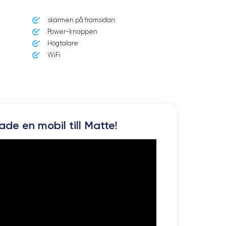
skärmen på framsidan
Power-knappen
Högtalare
WiFi
kade en mobil till Matte!