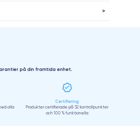
arantier på din framtida enhet.
Certifiering
ed alla
Produkter certifierade på 32 kontrollpunkter
och 100 % funktionella