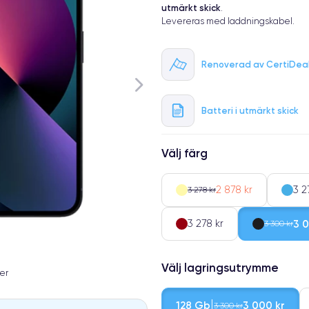
utmärkt skick
.
Levereras med laddningskabel.
Renoverad av CertiDea
Batteri i utmärkt skick
Välj färg
2 878 kr
3 2
3 278 kr
3 278 kr
3 0
3 300 kr
Välj lagringsutrymme
er
128 Gb
3 000 kr
3 300 kr