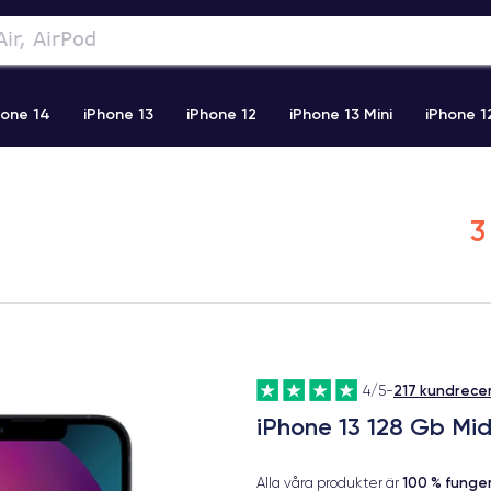
hone 14
iPhone 13
iPhone 12
iPhone 13 Mini
iPhone 1
2 Pro Max
iPhone 11 Pro Max
iPhone 11
iPhone 12 Pro
3
217 kundrece
4/5
-
iPhone 13 128 Gb Mi
100 % fung
Alla våra produkter är