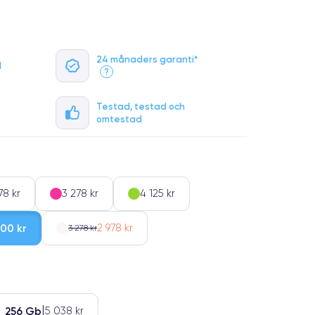
24 månaders garanti*
l
?
Testad, testad och
omtestad
78 kr
3 278 kr
4 125 kr
00 kr
2 978 kr
3 278 kr
256 Gb
5 038 kr