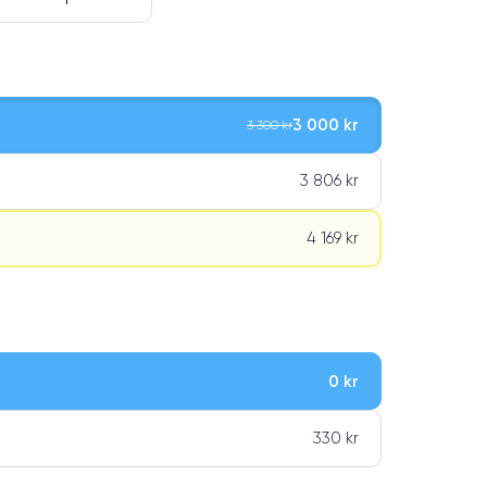
3 000 kr
3 300 kr
3 806 kr
4 169 kr
0 kr
ar premiumklassning
330 kr