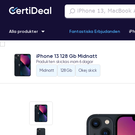
Alla produkter
Fantastiska Erbjudanden
iP
iPhone 16
iPhone 13 Pro
iPhone SE 3 (2022)
iPhone 1
iPhone 13 128 Gb Midnatt
Produkten skickas inom
6 dagar
iPhone 11 Pro
iPhone 15 Pro
Midnatt
128 Gb
Okej skick