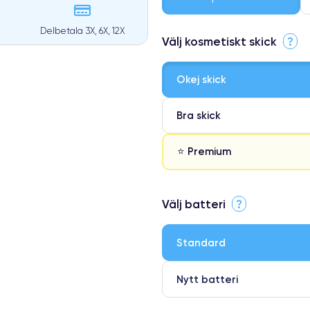
Delbetala 3X, 6X, 12X
Välj kosmetiskt skick
?
Okej skick
Bra skick
⭐ Premium
⭐ Premium
Välj batteri
?
●
● Oklanderlig kvalitetsskärm
Standard
● Endast 5% av våra telefoner h
Nytt batteri