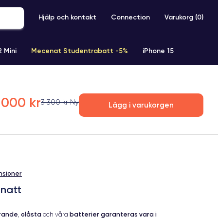
Hjälp och kontakt
Connection
Varukorg (
0
)
2 Mini
Mecenat Studentrabatt -5%
iPhone 15
iPhone XR
iPhone SE 2 (2020)
iPhone X
iPhone XS
 000 kr
3 300 kr Ny
Lägg i varukorgen
nsioner
dnatt
erande
olåsta
batterier garanteras vara i
,
och våra