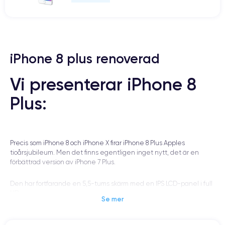
iPhone 8 plus renoverad
Vi presenterar iPhone 8
Plus:
Precis som iPhone 8 och iPhone X firar iPhone 8 Plus Apples
tioårsjubileum. Men det finns egentligen inget nytt, det är en
förbättrad version av iPhone 7 Plus.
Den har fortfarande en 5,5-tums skärm med en IPS LCD-panel i full
HD.
Se mer
Skärmen upptar fortfarande (ungefär) 65 % av skärmen, medan
konkurrenterna närmar sig 80 % med skärmar som går från kant till