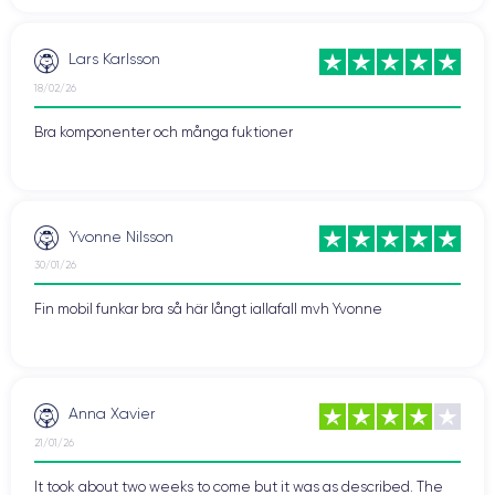
Vattentätning (IP67)
Färger
Prestanda
Lars Karlsson
Kamera
18/02/26
Svagheter med iPhone 8 Plus:
Bra komponenter och många fuktioner
Avsaknad av OLED-skärm
Tråkig design (övre och nedre kant)
Porträttläget är inte alltid tillfredsställande
Ingen mini-jack-port
Induktionsladdare ingår inte
Yvonne Nilsson
30/01/26
Fin mobil funkar bra så här långt iallafall mvh Yvonne
Anna Xavier
21/01/26
It took about two weeks to come but it was as described. The