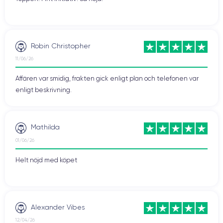
Robin Christopher
11/06/26
Affären var smidig, frakten gick enligt plan och telefonen var
enligt beskrivning.
Mathilda
På baksidan har den dubbla fotosensorn en 12Mpx-sensor som
01/06/26
liknar iPhone 7 Plus. Den främre sensorn har 7 MP.
Helt nöjd med köpet
De nya funktionerna är subtila, inklusive förbättrad mikrokontrast
och en varmare vitbalans.
Apple lyfter fortfarande fram förmågan att erbjuda "2x optisk zoom"
Alexander Vibes
och porträttläget som simulerar bakgrundsoskärpa.
12/04/26