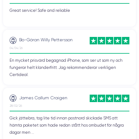
Batteritid:
Great service! Safe and reliable
Plus-modellerna har vanligtvis en bra batteritid. Detta är definitivt
fallet med den nya versionen. Trots att batterikapaciteten har
minskat i iPhone 8 Plus (jämfört med iPhone 7 Plus) är uthålligheten
på samma nivå. Detta beror på det nya A11 Bionic-chippet, som
Bo-Göran Willy Pettersson
använder mindre ström än sin föregångare.
04/04/26
Efter flera tester kan iPhone 8 Plus hålla i två dagar vid normal
användning och kan nå morgonen den andra dagen vid intensiv
En mycket prisvärd begagnad iPhone, som ser ut som ny och
användning.
fungerar helt klanderfritt. Jag rekommenderar verkligen
Certideal.
Full laddning sker på 2 timmar med kabeln som Apple
tillhandahåller och induktionsladdning kräver mer än 2.30 timmar.
James Callum Craigen
Uthålligheten är en riktig tillgång.
28/02/26
De starka punkterna hos iPhone 8 Plus
Gick jättebra, tog lite tid innan postnord skickade SMS att
:
hämta paketet som hade redan stått hos ombudet för några
Batteriets livslängd
dagar men ...
Ljus skärm trots avsaknaden av OLED