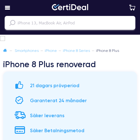
—
Smartphones
—
iPhone
—
iPhone 8 Series
—
iPhone 8 Plus
iPhone 8 Plus renoverad
21 dagars prövperiod
Garanterat 24 månader
Säker leverans
Säker Betalningsmetod