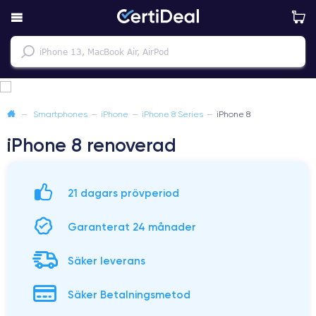
—
Smartphones
—
iPhone
—
iPhone 8 Series
—
iPhone 8
iPhone 8 renoverad
21 dagars prövperiod
Garanterat 24 månader
Säker leverans
Säker Betalningsmetod