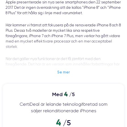
Apple presenterade sin nya serie smartphones den 22 september
2017. Det är ingen överraskning att de kallas "iPhone 8" och "iPhone
8 Plus" för att hålla sig i linje med varumärket.
Här kommer vi främst att fokusera på de renoverade iPhone 8 och 8
Plus. Dessa två modeller är mycket lika sina respektive
föregångare, iPhone 7 och iPhone 7 Plus, men verkar ha gått vidare
med en mycket effektivare processor och en mer acceptabel
storlek.
När det gäller nya funktioner är det få jämfört med den
föregående. Det här är en version som innehåller förbättringar här
och där med en liten ökning av nya funktioner. Man kan tycka att
Se mer
iPhone 7 borde ha släppts så här.
Jämfört med konkurrenterna är dessa smartphones dock
fortfarande bland de bästa bland 5-tums modellerna. Dessutom
4
Med
/5
föredrar vissa användare den framför iPhone X av två anledningar:
den är billigare och den har ingen skåra på skärmen.
CertiDeal är lelande teknologiföretad som
säljer rekonditionerade iPhones
iPhone 8: dess funktioner
4
/5