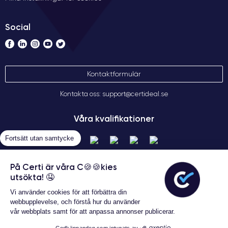
Social
Kontaktformulär
Kontakta oss: support@certideal.se
Våra kvalifikationer
Fortsätt utan samtycke
På Certi är våra C🍪🍪kies
utsökta! 🤤
Vi använder cookies för att förbättra din
webbupplevelse, och förstå hur du använder
vår webbplats samt för att anpassa annonser publicerar.
Allmänna försäljningsvillkor
Certideal © 2026 Alla rättigheter
Godkännanden som intygats av