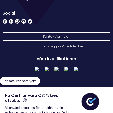
Social
Kontaktformulär
Kontakta oss: support@certideal.se
Våra kvalifikationer
Fortsätt utan samtycke
På Certi är våra C🍪🍪kies
utsökta! 🤤
Allmänna försäljningsvillkor
Vi använder cookies för att förbättra din
Certideal © 2026 Alla rättigheter
webbupplevelse, och förstå hur du använder