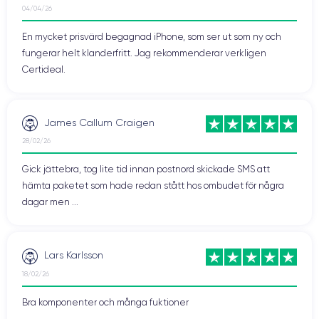
04/04/26
En mycket prisvärd begagnad iPhone, som ser ut som ny och
fungerar helt klanderfritt. Jag rekommenderar verkligen
Certideal.
James Callum Craigen
28/02/26
Gick jättebra, tog lite tid innan postnord skickade SMS att
hämta paketet som hade redan stått hos ombudet för några
dagar men ...
Lars Karlsson
18/02/26
Bra komponenter och många fuktioner