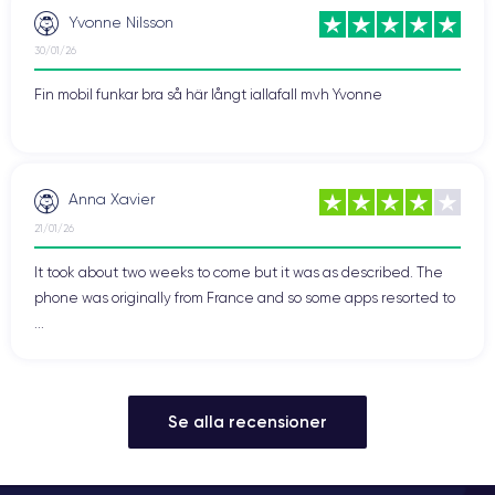
Yvonne Nilsson
30/01/26
Fin mobil funkar bra så här långt iallafall mvh Yvonne
Anna Xavier
21/01/26
It took about two weeks to come but it was as described. The
phone was originally from France and so some apps resorted to
...
Se alla recensioner