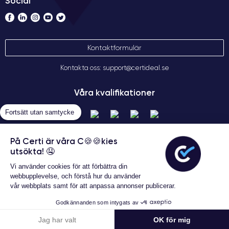
Social
Kontaktformulär
Kontakta oss: support@certideal.se
Våra kvalifikationer
Fortsätt utan samtycke
På Certi är våra C🍪🍪kies
utsökta! 🤤
Vi använder cookies för att förbättra din
webbupplevelse, och förstå hur du använder
vår webbplats samt för att anpassa annonser publicerar.
Allmänna försäljningsvillkor
Certideal © 2026 Alla rättigheter
Godkännanden som intygats av
förbehållna
Konfigurera
Jag har valt
OK för mig