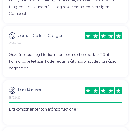
En mycket prisvärd begagnad iPhone, som ser ut som ny och
fungerar helt klanderfritt. Jag rekommenderar verkligen
Certideal.
James Callum Craigen
28/02/26
Gick jättebra, tog lite tid innan postnord skickade SMS att
hämta paketet som hade redan stått hos ombudet för några
dagar men ...
Lars Karlsson
18/02/26
Bra komponenter och många fuktioner