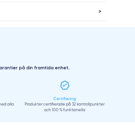
arantier på din framtida enhet.
Certifiering
ed alla
Produkter certifierade på 32 kontrollpunkter
och 100 % funktionella