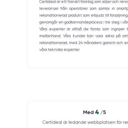
Certideal är ett franskt företag som säljer och ren
leveranser från operatörer som samlar in smar
rekonditionerad produkt som erbjuds till försäljni
genomgår en godkännandeprocess i tre steg i våra l
Våra experter är alltså de första som ingripe
mellanhand. Våra kunder kan vara säkra på att
rekonditionerad, med 24 månaders garanti och en
våra tekniska experter.
4
Med
/5
Certideal är ledande webbplatsen för re