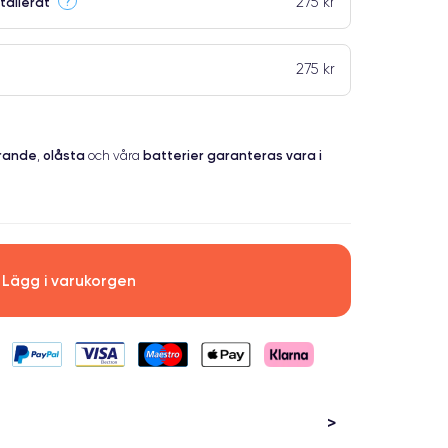
275 kr
?
tallerat
275 kr
erande
olåsta
batterier garanteras vara i
,
och våra
Lägg i varukorgen