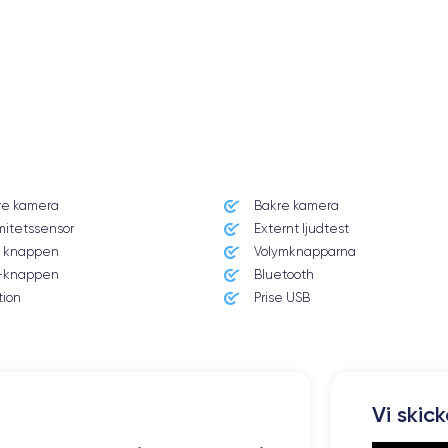
re kamera
Bakre kamera
mitetssensor
Externt ljudtest
 knappen
Volymknapparna
knappen
Bluetooth
tion
Prise USB
Vi skic