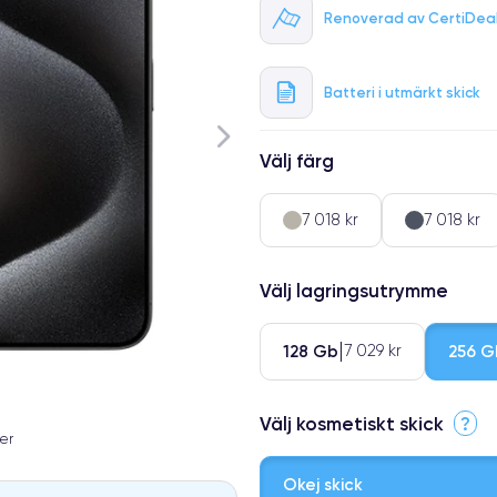
Renoverad av CertiDea
Batteri i utmärkt skick
Välj färg
7 018 kr
7 018 kr
Välj lagringsutrymme
128 Gb
256 G
7 029 kr
Välj kosmetiskt skick
?
er
Okej skick