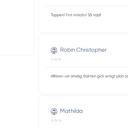
Toppen! Fint initiativ! Så nöjd!
Robin Christopher
11/06/26
Affären var smidig, frakten gick enligt plan 
Mathilda
01/06/26