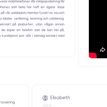
overar mobiltelefoner. Vår inköpsavdelning får
tphones som bara har haft en ägare. Varje
ng på vår webbplats hämtas fysiskt av oss och
okaler: verifiering, testning och validering.
r tekniskt på produkten, utan någon annan
 de köper en telefon som de kan lita på,
 kundtjänst som står i ständig kontakt med
Elisabeth
novering.
13/07/26