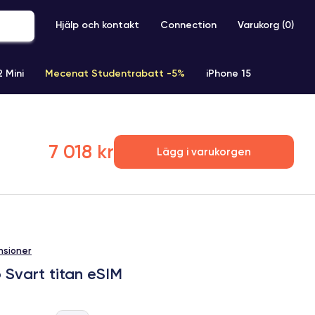
Hjälp och kontakt
Connection
Varukorg (
0
)
2 Mini
Mecenat Studentrabatt -5%
iPhone 15
iPhone XR
iPhone SE 2 (2020)
iPhone X
iPhone XS
7 018 kr
Lägg i varukorgen
nsioner
 Svart titan eSIM