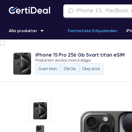
Alla produkter
Fantastiska Erbjudanden
iP
iPhone 16
iPhone 13 Pro
iPhone SE 3 (2022)
iPhone 1
iPhone 15 Pro 256 Gb Svart titan eSIM
Produkten skickas inom
6 dagar
iPhone 11 Pro
iPhone 15 Pro
Svart titan
256 Gb
Okej skick