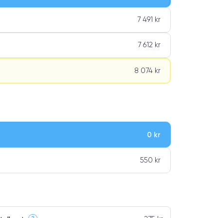
7 491 kr
7 612 kr
8 074 kr
0 kr
ar premiumklassning
550 kr