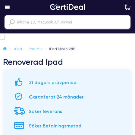
—
iPad
—
iPad Mini
—
iPad Mini 6 WIFI
Renoverad Ipad
21 dagars prövperiod
Garanterat 24 månader
Säker leverans
Säker Betalningsmetod