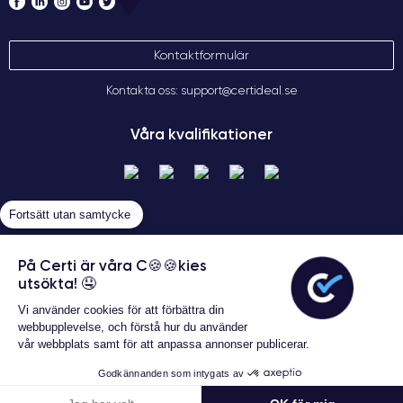
Kontaktformulär
Kontakta oss: support@certideal.se
Våra kvalifikationer
Fortsätt utan samtycke
På Certi är våra C🍪🍪kies
utsökta! 🤤
Allmänna försäljningsvillkor
Vi använder cookies för att förbättra din
Certideal © 2026 Alla rättigheter
webbupplevelse, och förstå hur du använder
förbehållna
vår webbplats samt för att anpassa annonser publicerar.
Godkännanden som intygats av
Konfigurera