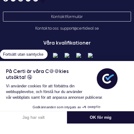
Kontaktformulär
Kontakta oss: support@certideal.se
Våra kvalifikationer
Fortsätt utan samtycke
På Certi är våra C🍪🍪kies
utsökta! 🤤
Vi använder cookies för att förbättra din
webbupplevelse, och förstå hur du använder
vår webbplats samt för att anpassa annonser publicerar.
Allmänna försäljningsvillkor
Certideal © 2026 Alla rättigheter
Godkännanden som intygats av
förbehållna
Konfigurera
Jag har valt
OK för mig
Samtyckeshanteringsplattform: Anpassa Dina Alternativ
Axeptio consent