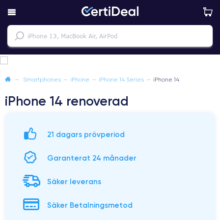
—
Smartphones
—
iPhone
—
iPhone 14 Series
—
iPhone 14
iPhone 14 renoverad
21 dagars prövperiod
Garanterat 24 månader
Säker leverans
Säker Betalningsmetod