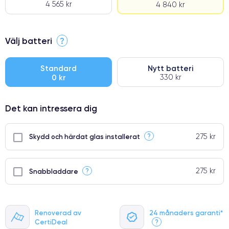
4 565 kr
4 840 kr
⭐ Premium
Välj batteri
?
●
● Oklanderlig kvalitetsskärm
Standard
Nytt batteri
0 kr
330 kr
● Endast 5% av våra telefoner har premiumklassning
Det kan intressera dig
275 kr
?
Skydd och härdat glas installerat
275 kr
?
Snabbladdare
Renoverad av
24 månaders garanti*
CertiDeal
?