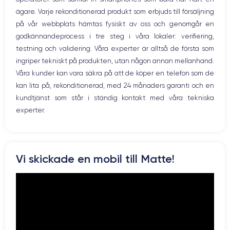
WiFi
GPU 5 cœurs
3.22 GHz
ägare. Varje rekonditionerad produkt som erbjuds till försäljning
Nätverk
på vår webbplats hämtas fysiskt av oss och genomgår en
Vibration
Caméra Principale
Caméra Frontale
godkännandeprocess i tre steg i våra lokaler: verifiering,
Prise USB
12 Mpx
12 Mpx
testning och validering. Våra experter är alltså de första som
ingriper tekniskt på produkten, utan någon annan mellanhand.
Résolution vidéo
Recharge rapide
4K - 3840 x 2160 px
Oui, 20W
Våra kunder kan vara säkra på att de köper en telefon som de
kan lita på, rekonditionerad, med 24 månaders garanti och en
Batterie
Type de SIM
kundtjänst som står i ständig kontakt med våra tekniska
3279 mAh
eSIM
experter.
Réseau mobile
Débloqué
5G
Oui, tous opérateurs
Pour découvrir en détail les caractéristiques de ce smartphone,
Vi skickade en mobil till Matte!
vous pouvez consulter la
fiche technique de l'iPhone 14.