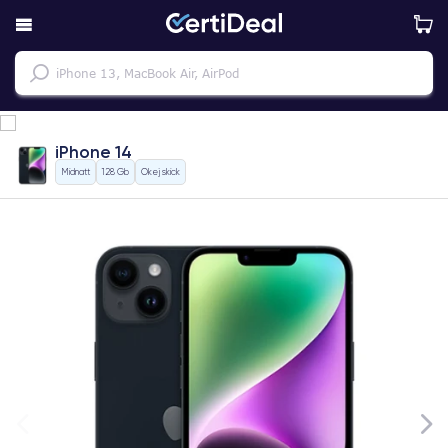
iPhone 14
Midnatt
128 Gb
Okej skick