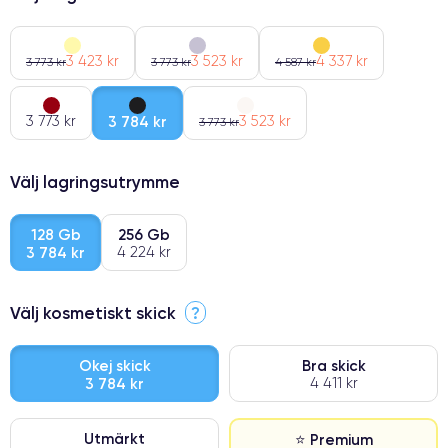
3 423 kr
3 523 kr
4 337 kr
3 773 kr
3 773 kr
4 587 kr
3 773 kr
3 784 kr
3 523 kr
3 773 kr
Välj lagringsutrymme
128 Gb
256 Gb
3 784 kr
4 224 kr
Välj kosmetiskt skick
?
Okej skick
Bra skick
3 784 kr
4 411 kr
Utmärkt
⭐ Premium