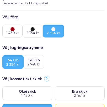
Levereras med laddningskabel.
Välj färg
1 430 kr
2 354 kr
2 354 kr
Välj lagringsutrymme
64 Gb
128 Gb
2 354 kr
2 948 kr
Välj kosmetiskt skick
?
Okej skick
Bra skick
1 430 kr
2 167 kr