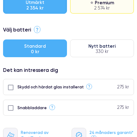
Utmärkt
⭐ Premium
2 354 kr
2 574 kr
⭐ Premium
Välj batteri
?
●
● Oklanderlig kvalitetsskärm
Standard
Nytt batteri
0 kr
330 kr
● Endast 5% av våra telefoner har premiumklassning
Det kan intressera dig
275 kr
?
Skydd och härdat glas installerat
275 kr
?
Snabbladdare
Renoverad av
24 månaders garanti*