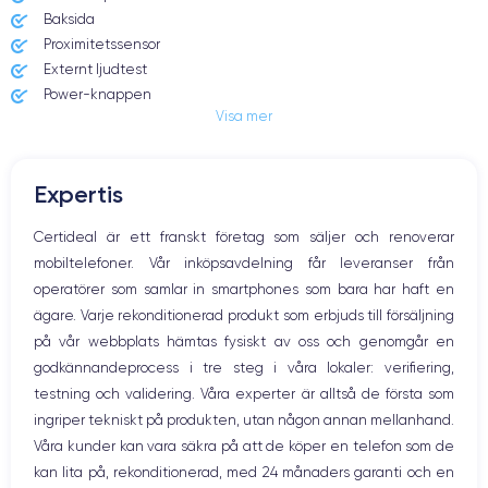
Baksida
Proximitetssensor
Externt ljudtest
Power-knappen
Visa mer
Jack och Eluttag
Mute knappen
Volymknapparna
Expertis
Högtalare
Mikrofon
Certideal är ett franskt företag som säljer och renoverar
Hem-knappen
mobiltelefoner. Vår inköpsavdelning får leveranser från
Bluetooth
operatörer som samlar in smartphones som bara har haft en
WiFi
ägare. Varje rekonditionerad produkt som erbjuds till försäljning
Nätverk
på vår webbplats hämtas fysiskt av oss och genomgår en
Vibration
godkännandeprocess i tre steg i våra lokaler: verifiering,
Prise USB
testning och validering. Våra experter är alltså de första som
ingriper tekniskt på produkten, utan någon annan mellanhand.
Våra kunder kan vara säkra på att de köper en telefon som de
kan lita på, rekonditionerad, med 24 månaders garanti och en