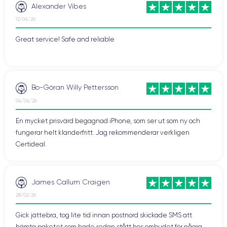
Alexander Vibes
12/04/26
Great service! Safe and reliable
Bo-Göran Willy Pettersson
04/04/26
En mycket prisvärd begagnad iPhone, som ser ut som ny och
fungerar helt klanderfritt. Jag rekommenderar verkligen
Certideal.
James Callum Craigen
28/02/26
Gick jättebra, tog lite tid innan postnord skickade SMS att
hämta paketet som hade redan stått hos ombudet för några