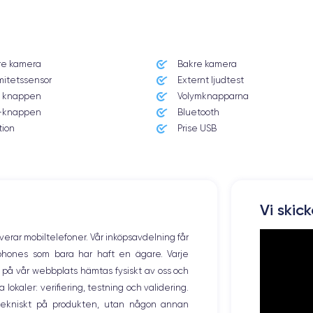
Dimensions et poids iPhone 14 Plus
re kamera
Bakre kamera
Système exploitation
mitetssensor
Externt ljudtest
iOS (iOS 16)
 knappen
Volymknapparna
knappen
Bluetooth
Poids
203 g
tion
Prise USB
Résolution écran
2778 x 1284 pixels
Memoire interne
Vi skic
128,256 ,512, Go
overar mobiltelefoner. Vår inköpsavdelning får
Nombre de cœurs
tphones som bara har haft en ägare. Varje
6
ng på vår webbplats hämtas fysiskt av oss och
okaler: verifiering, testning och validering.
Fréq. processeur
3.22 GHz
r tekniskt på produkten, utan någon annan