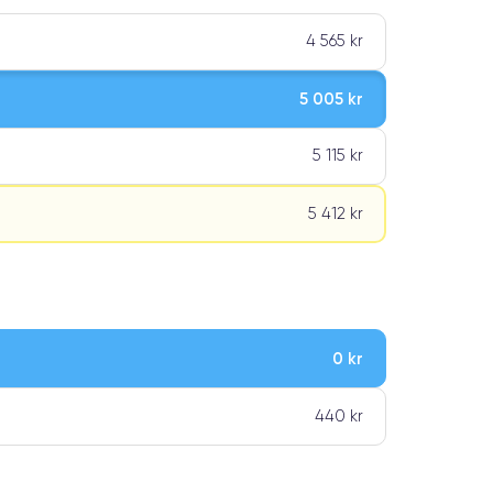
4 565 kr
5 005 kr
5 115 kr
5 412 kr
0 kr
ar premiumklassning
440 kr