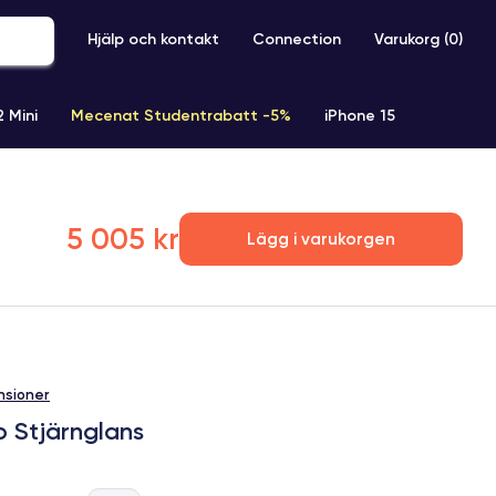
Hjälp och kontakt
Connection
Varukorg (
0
)
2 Mini
Mecenat Studentrabatt -5%
iPhone 15
iPhone XR
iPhone SE 2 (2020)
iPhone X
iPhone XS
5 005 kr
Lägg i varukorgen
nsioner
b Stjärnglans