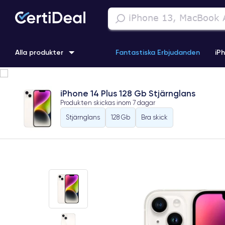
Alla produkter
Fantastiska Erbjudanden
iP
iPhone 16
iPhone 13 Pro
iPhone SE 3 (2022)
iPhone 1
iPhone 14 Plus 128 Gb Stjärnglans
Produkten skickas inom
7 dagar
iPhone 11 Pro
iPhone 15 Pro
Stjärnglans
128 Gb
Bra skick