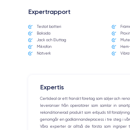
Expertrapport
Testat batteri
Främ
Date de sortie
Baksida
Proxi
7/09/2022
Jack och Eluttag
Mute
Mikrofon
Hem-
Dimensions
160.8×78.1×7.8 mm
Nätverk
Vibra
Écran
OLED 6.7 pouces
RAM
Expertis
6 Go
Certideal är ett franskt företag som säljer och ren
Nom CPU
leveranser från operatörer som samlar in smar
Apple A15 Bionic
rekonditionerad produkt som erbjuds till försäljni
genomgår en godkännandeprocess i tre steg i våra l
Nom GPU
GPU 5-core
Våra experter är alltså de första som ingripe