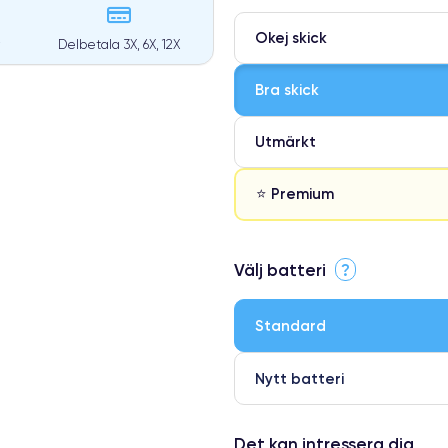
Okej skick
Delbetala 3X, 6X, 12X
Bra skick
Utmärkt
⭐ Premium
⭐ Premium
Välj batteri
?
●
● Oklanderlig kvalitetsskärm
Standard
● Endast 5% av våra telefoner h
Nytt batteri
Det kan intressera dig