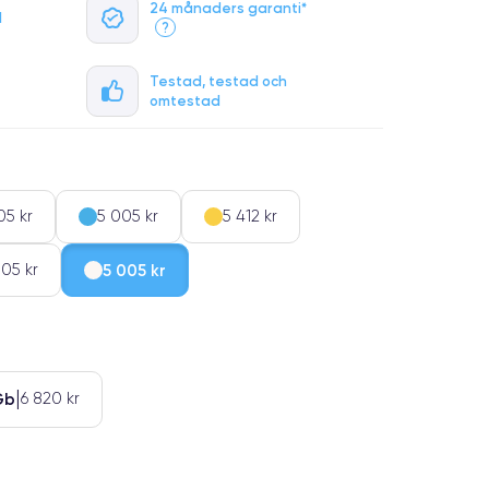
24 månaders garanti*
l
?
Testad, testad och
omtestad
05 kr
5 005 kr
5 412 kr
05 kr
5 005 kr
Gb
6 820 kr