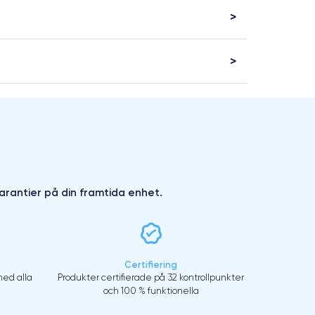
arantier på din framtida enhet.
Certifiering
ed alla
Produkter certifierade på 32 kontrollpunkter
och 100 % funktionella