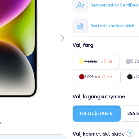
Renoverad av CertiDea
Batteri i utmärkt skick
Välj färg
4 215 kr
5 0
4 565 kr
4 705 kr
5 0
5 005 kr
Välj lagringsutrymme
128 Gb
256 
5 005 kr
er
Välj kosmetiskt skick
?