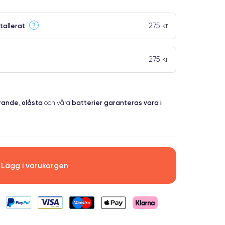
275 kr
?
tallerat
275 kr
erande
olåsta
batterier garanteras vara i
,
och våra
Lägg i varukorgen