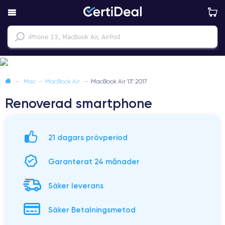
—
Mac
—
MacBook Air
—
MacBook Air 13" 2017
Renoverad smartphone
21 dagars prövperiod
Garanterat 24 månader
Säker leverans
Säker Betalningsmetod