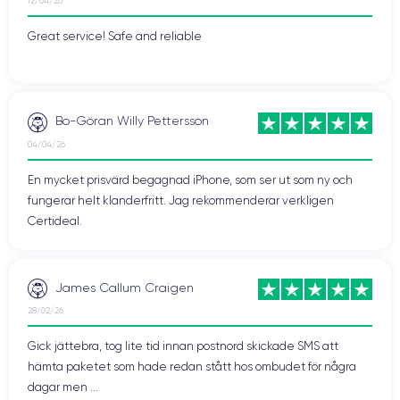
12/04/26
Great service! Safe and reliable
Bo-Göran Willy Pettersson
04/04/26
En mycket prisvärd begagnad iPhone, som ser ut som ny och
fungerar helt klanderfritt. Jag rekommenderar verkligen
Certideal.
James Callum Craigen
28/02/26
Gick jättebra, tog lite tid innan postnord skickade SMS att
hämta paketet som hade redan stått hos ombudet för några
dagar men ...