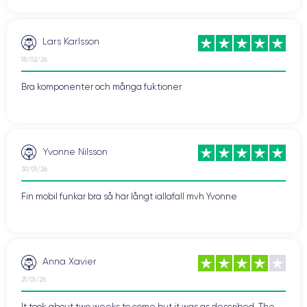
Lars Karlsson
18/02/26
Bra komponenter och många fuktioner
Yvonne Nilsson
30/01/26
Fin mobil funkar bra så här långt iallafall mvh Yvonne
Anna Xavier
21/01/26
It took about two weeks to come but it was as described. The