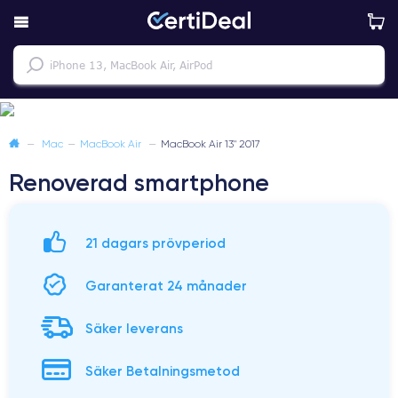
—
Mac
—
MacBook Air
—
MacBook Air 13" 2017
Renoverad smartphone
21 dagars prövperiod
Garanterat 24 månader
Säker leverans
Säker Betalningsmetod