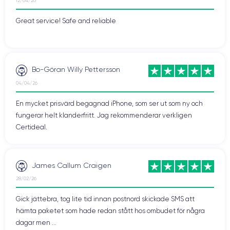
12/04/26
Great service! Safe and reliable
Bo-Göran Willy Pettersson
04/04/26
En mycket prisvärd begagnad iPhone, som ser ut som ny och
fungerar helt klanderfritt. Jag rekommenderar verkligen
Certideal.
James Callum Craigen
28/02/26
Gick jättebra, tog lite tid innan postnord skickade SMS att
hämta paketet som hade redan stått hos ombudet för några
dagar men ...