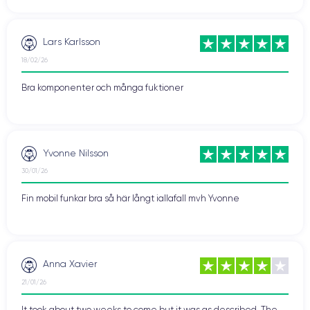
Lars Karlsson
18/02/26
Bra komponenter och många fuktioner
Yvonne Nilsson
30/01/26
Fin mobil funkar bra så här långt iallafall mvh Yvonne
Anna Xavier
21/01/26
It took about two weeks to come but it was as described. The