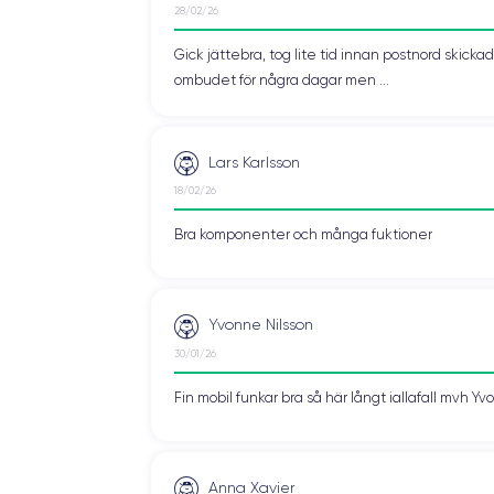
28/02/26
Gick jättebra, tog lite tid innan postnord skic
ombudet för några dagar men ...
Lars Karlsson
18/02/26
Bra komponenter och många fuktioner
Yvonne Nilsson
30/01/26
Fin mobil funkar bra så här långt iallafall mvh Y
Anna Xavier