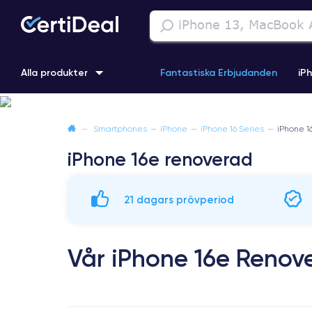
Alla produkter
Fantastiska Erbjudanden
iP
iPhone 16
iPhone 13 Pro
iPhone SE 3 (2022)
iPhone 1
—
Smartphones
—
iPhone
—
iPhone 16 Series
—
iPhone 1
iPhone 16e renoverad
iPhone 11 Pro
iPhone 15 Pro
21 dagars prövperiod
Vår iPhone 16e Reno