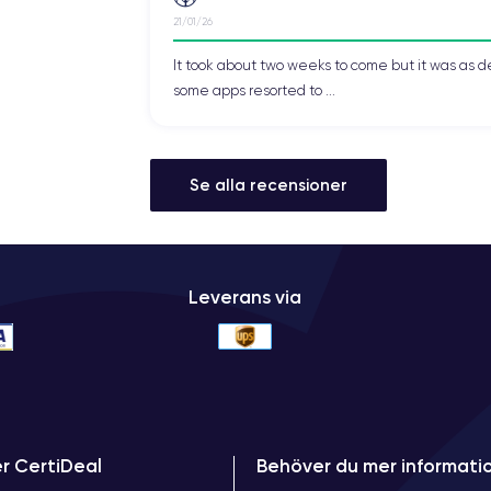
21/01/26
It took about two weeks to come but it was as d
some apps resorted to ...
Se alla recensioner
Leverans via
er CertiDeal
Behöver du mer informati