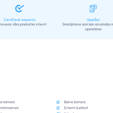
CertiDeal-expertis
Upplåst
enoverar våra produkter internt
Smartphone som kan användas m
operatörer
re kamera
Bakre kamera
mitetssensor
Externt ljudtest