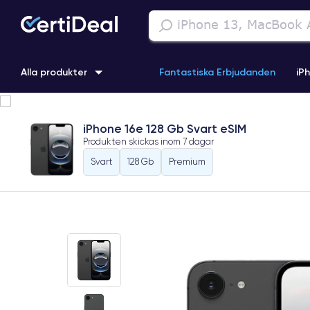
Alla produkter
Fantastiska Erbjudanden
iP
iPhone 16
iPhone 13 Pro
iPhone SE 3 (2022)
iPhone 1
iPhone 16e 128 Gb Svart eSIM
Produkten skickas inom
7 dagar
iPhone 11 Pro
iPhone 15 Pro
Svart
128 Gb
Premium