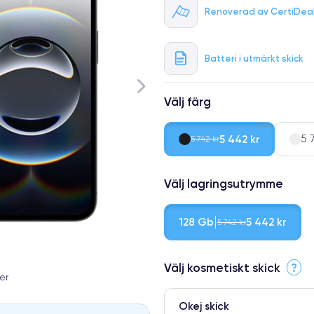
Renoverad av CertiDea
Batteri i utmärkt skick
Välj färg
5 442 kr
5 
5 742 kr
Välj lagringsutrymme
128 Gb
5 442 kr
5 742 kr
Välj kosmetiskt skick
?
er
Okej skick