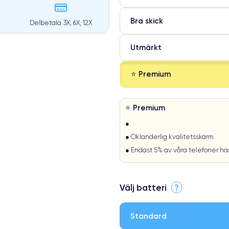
Bra skick
Delbetala 3X, 6X, 12X
Utmärkt
⭐ Premium
⭐ Premium
●
● Oklanderlig kvalitetsskärm
● Endast 5% av våra telefoner h
Välj batteri
?
Standard