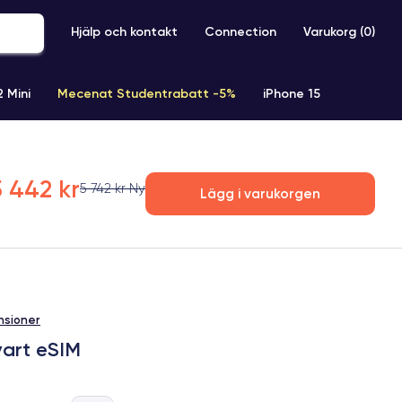
Hjälp och kontakt
Connection
Varukorg (
0
)
2 Mini
Mecenat Studentrabatt -5%
iPhone 15
iPhone XR
iPhone SE 2 (2020)
iPhone X
iPhone XS
5 442 kr
5 742 kr Ny
Lägg i varukorgen
nsioner
vart eSIM