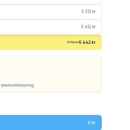
5 313 kr
5 412 kr
5 442 kr
5 742 kr
ar premiumklassning
0 kr