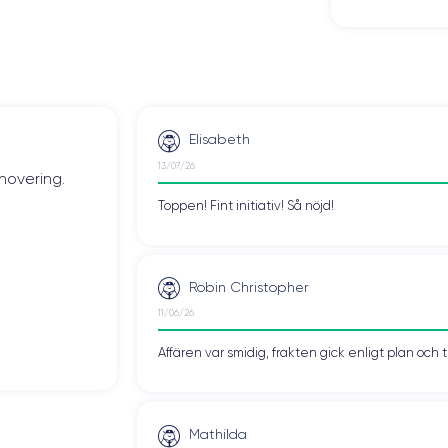
Elisabeth
13/07/26
novering.
Toppen! Fint initiativ! Så nöjd!
Robin Christopher
11/06/26
Affären var smidig, frakten gick enligt plan och 
Mathilda