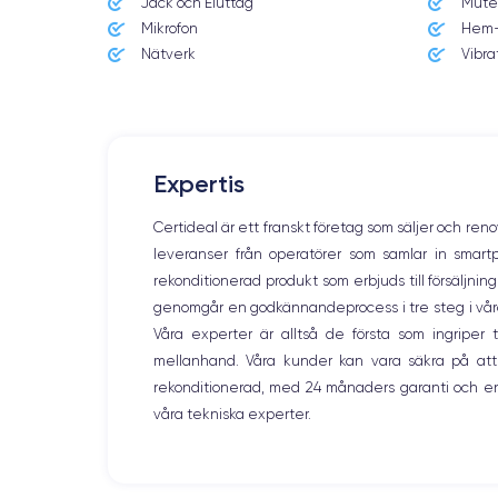
Jack och Eluttag
Mute
Mikrofon
Hem-
Nätverk
Vibra
Expertis
Certideal är ett franskt företag som säljer och ren
leveranser från operatörer som samlar in smar
rekonditionerad produkt som erbjuds till försäljni
genomgår en godkännandeprocess i tre steg i våra l
Våra experter är alltså de första som ingripe
mellanhand. Våra kunder kan vara säkra på att
rekonditionerad, med 24 månaders garanti och en
våra tekniska experter.