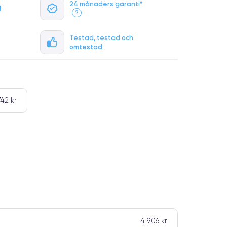
24 månaders garanti*
l
?
Testad, testad och
omtestad
742 kr
4 906 kr