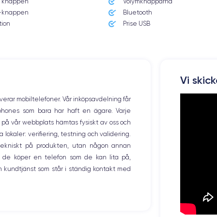
 knappen
Volymknapparna
knappen
Bluetooth
tion
Prise USB
Vi skic
overar mobiltelefoner. Vår inköpsavdelning får
tphones som bara har haft en ägare. Varje
ng på vår webbplats hämtas fysiskt av oss och
okaler: verifiering, testning och validering.
r tekniskt på produkten, utan någon annan
 de köper en telefon som de kan lita på,
 kundtjänst som står i ständig kontakt med