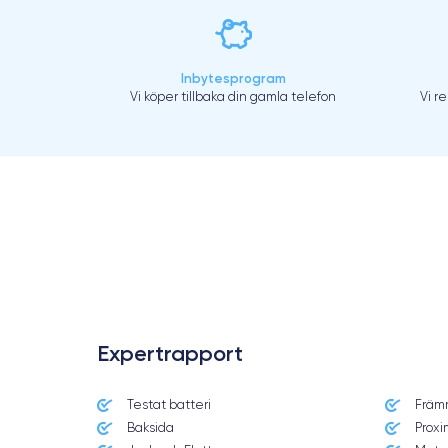
Inbytesprogram
Vi köper tillbaka din gamla telefon
Vi r
.
Expertrapport
Testat batteri
Främ
Baksida
Proxi