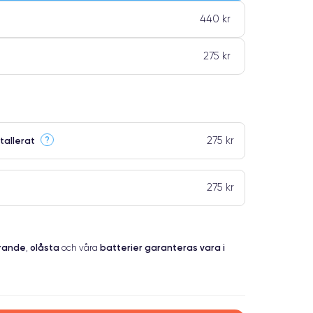
440 kr
275 kr
275 kr
?
tallerat
275 kr
erande
olåsta
batterier garanteras vara i
,
och våra