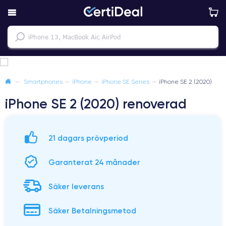
—
Smartphones
—
iPhone
—
iPhone SE Series
—
iPhone SE 2 (2020)
iPhone SE 2 (2020) renoverad
21 dagars prövperiod
Garanterat 24 månader
Säker leverans
Säker Betalningsmetod