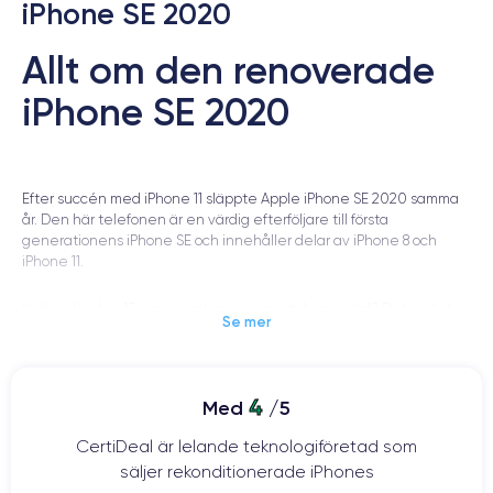
iPhone SE 2020
Allt om den renoverade
iPhone SE 2020
Efter succén med iPhone 11 släppte Apple iPhone SE 2020 samma
år. Den här telefonen är en värdig efterföljare till första
generationens iPhone SE och innehåller delar av iPhone 8 och
iPhone 11.
Vad är den här 13:e generationens smartphone värd? Det är det vi
Se mer
ska titta på i den här artikeln.
Bakgrund om iPhone SE 2020
4
Med
/5
Efter tillkännagivandet i september 2020 av iPhone 11 och dess
CertiDeal är lelande teknologiföretad som
varianter gör Apple det igen några månader senare genom att
tillkännage 2020 års iPhone SE. Nu är det april 2020. Den 15 april
säljer rekonditionerade iPhones
tillkännagavs 2020 års iPhone SE i ett pressmeddelande och den