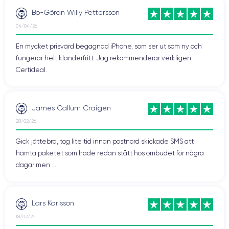
förhindra fingeravtryck).
Bo-Göran Willy Pettersson
04/04/26
Anslutningar till iPhone SE 2020
En mycket prisvärd begagnad iPhone, som ser ut som ny och
För en gångs skull har 2020 års iPhone SE en Lightning-port som
fungerar helt klanderfritt. Jag rekommenderar verkligen
ersätter 3,5 mm minikontakten.
Certideal.
Observera att Apple inte längre lägger med en adapter i lådorna
till sina nya telefoner. Du måste alltså köpa en egen kabel om du
vill använda din ljudutrustning med den här typen av anslutning.
James Callum Craigen
28/02/26
Annan information om 2020 iPhone SE
Gick jättebra, tog lite tid innan postnord skickade SMS att
som du bör känna till
hämta paketet som hade redan stått hos ombudet för några
Medan de nya modellerna är IP68-certifierade är iPhone SE från
dagar men ...
2020 fortfarande IP67-certifierad. Det innebär med andra ord att
iPhone SE 2020 kan sänkas ner i 30 minuter på 1 meters djup
(jämfört med 3 meter för IP68).
Lars Karlsson
Var därför försiktig om du vill använda den i närheten av en pool.
18/02/26