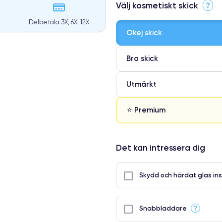
Välj kosmetiskt skick
?
Delbetala 3X, 6X, 12X
Okej skick
Bra skick
Utmärkt
⭐ Premium
⭐ Premium
Det kan intressera dig
●
● Oklanderlig kvalitetsskärm
Skydd och härdat glas ins
● Endast 5% av våra telefoner h
?
Snabbladdare