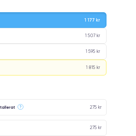
1 177 kr
1 507 kr
1 595 kr
1 815 kr
275 kr
?
tallerat
ar premiumklassning
275 kr