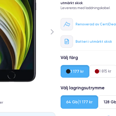
utmärkt skick
.
Levereras med laddningskabel.
Renoverad av CertiDea
Batteri i utmärkt skick
Välj färg
1 177 kr
1 815 kr
Välj lagringsutrymme
64 Gb
128 G
1 177 kr
er