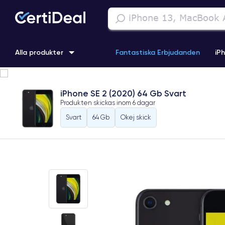
Alla produkter
Fantastiska Erbjudanden
iP
iPhone 16
iPhone 13 Pro
iPhone SE 3 (2022)
iPhone 1
iPhone SE 2 (2020) 64 Gb Svart
Produkten skickas inom
6 dagar
iPhone 11 Pro
iPhone 15 Pro
Svart
64 Gb
Okej skick