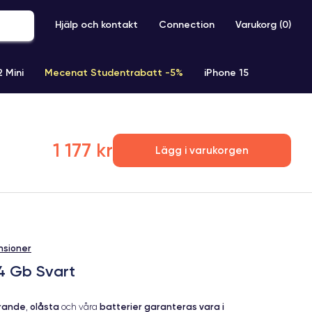
Hjälp och kontakt
Connection
Varukorg (
0
)
2 Mini
Mecenat Studentrabatt -5%
iPhone 15
iPhone XR
iPhone SE 2 (2020)
iPhone X
iPhone XS
1 177 kr
Lägg i varukorgen
nsioner
64 Gb Svart
erande
olåsta
batterier garanteras vara i
,
och våra