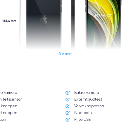
Se mer
Dimensions et poids iPhone SE 2020
re kamera
Bakre kamera
Système exploit.
mitetssensor
Externt ljudtest
iOS (iOS 16)
 knappen
Volymknapparna
knappen
Bluetooth
Poids
144 g
tion
Prise USB