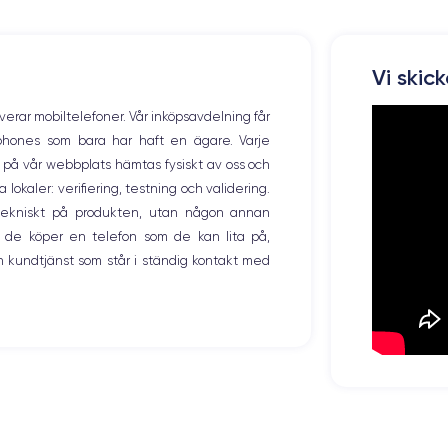
Résolution écran
1334 x 750 pixels
Mémoire interne
Vi skic
64,128,256 GO
overar mobiltelefoner. Vår inköpsavdelning får
Nombre de cœurs
tphones som bara har haft en ägare. Varje
6
ng på vår webbplats hämtas fysiskt av oss och
okaler: verifiering, testning och validering.
Fréq. processeur
2.65 GHz
r tekniskt på produkten, utan någon annan
 de köper en telefon som de kan lita på,
Caméra Frontale
 kundtjänst som står i ständig kontakt med
7 MP
Recharge rapide
Oui, minimum 18W
Dual SIM
Nano-SIM + eSIM
Débloqué