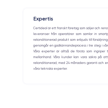
Écran
IPS LCD 4.7 pouces
RAM
Expertis
3 GO
Certideal är ett franskt företag som säljer och ren
Nom de la puce
leveranser från operatörer som samlar in smar
Apple A13 Bionic
rekonditionerad produkt som erbjuds till försäljni
genomgår en godkännandeprocess i tre steg i våra l
Nom GPU
GPU 4 cœurs
Våra experter är alltså de första som ingripe
mellanhand. Våra kunder kan vara säkra på att
Caméra
rekonditionerad, med 24 månaders garanti och en
12 MP
våra tekniska experter.
Résolution vidéo
4K - 3840x2160px
Batterie
1821 mAh
Réseau mobile