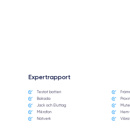
Expertrapport
Testat batteri
Främ
Date de sortie
Baksida
Proxi
15/04/2020
Jack och Eluttag
Mute
Mikrofon
Hem-
Dimensions
138.3×67.3×7.3 mm
Nätverk
Vibra