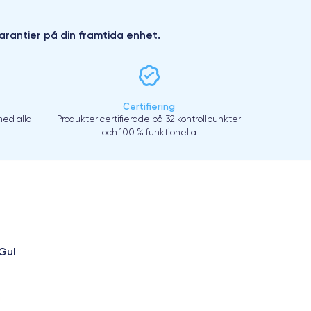
arantier på din framtida enhet.
Certifiering
ed alla
Produkter certifierade på 32 kontrollpunkter
och 100 % funktionella
Gul