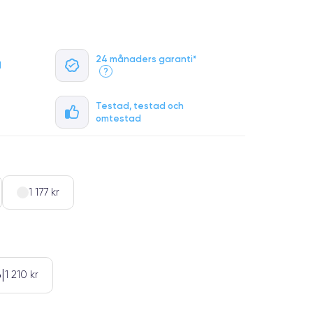
24 månaders garanti*
l
?
Testad, testad och
omtestad
1 177 kr
b
1 210 kr