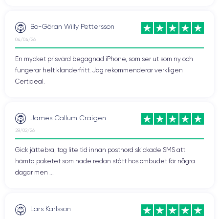
Bo-Göran Willy Pettersson
04/04/26
En mycket prisvärd begagnad iPhone, som ser ut som ny och
fungerar helt klanderfritt. Jag rekommenderar verkligen
Certideal.
James Callum Craigen
28/02/26
Gick jättebra, tog lite tid innan postnord skickade SMS att
hämta paketet som hade redan stått hos ombudet för några
dagar men ...
Lars Karlsson