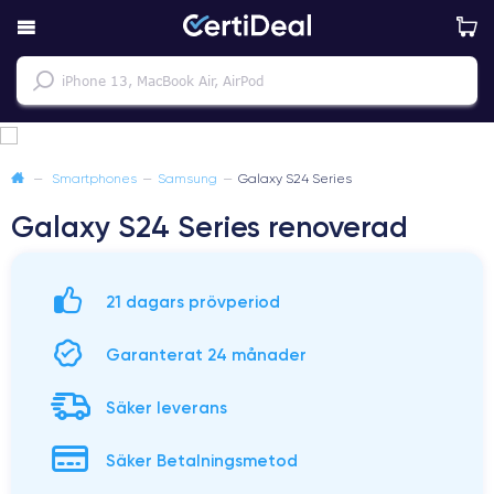
—
Smartphones
—
Samsung
—
Galaxy S24 Series
Galaxy S24 Series renoverad
21 dagars prövperiod
Garanterat 24 månader
Säker leverans
Säker Betalningsmetod