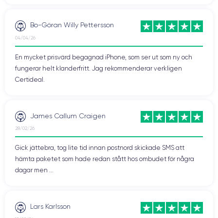
Bo-Göran Willy Pettersson
04/04/26
En mycket prisvärd begagnad iPhone, som ser ut som ny och
fungerar helt klanderfritt. Jag rekommenderar verkligen
Certideal.
James Callum Craigen
28/02/26
Gick jättebra, tog lite tid innan postnord skickade SMS att
hämta paketet som hade redan stått hos ombudet för några
dagar men ...
Lars Karlsson