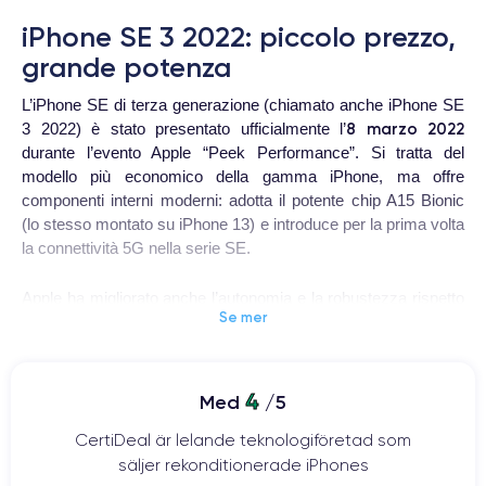
iPhone SE 3 2022: piccolo prezzo,
grande potenza
L’iPhone SE di terza generazione (chiamato anche iPhone SE
8 marzo 2022
3 2022) è stato presentato ufficialmente l’
durante l’evento Apple “Peek Performance”. Si tratta del
modello più economico della gamma iPhone, ma offre
componenti interni moderni: adotta il potente chip A15 Bionic
(lo stesso montato su iPhone 13) e introduce per la prima volta
la connettività 5G nella serie SE.
Apple ha migliorato anche l’autonomia e la robustezza rispetto
Se mer
al passato, pur mantenendo il design iconico derivato da
iPhone 8. Il nuovo iPhone SE 2022 vanta inoltre un sistema
fotografico potenziato da funzioni computazionali avanzate
come Smart HDR 4, Deep Fusion e Stili Fotografici, rese
4
Med
/5
possibili proprio dal chip di ultima generazione.
CertiDeal är lelande teknologiföretad som
säljer rekonditionerade iPhones
L’iPhone SE 3 è stato reso disponibile al preordine l’11 marzo