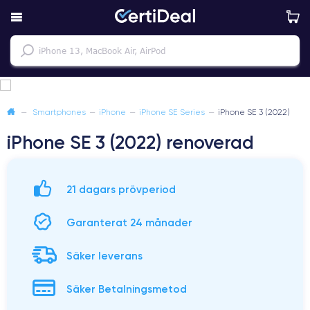
—
Smartphones
—
iPhone
—
iPhone SE Series
—
iPhone SE 3 (2022)
iPhone SE 3 (2022) renoverad
21 dagars prövperiod
Garanterat 24 månader
Säker leverans
Säker Betalningsmetod