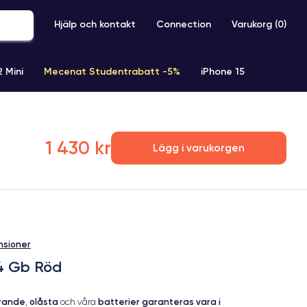
Hjälp och kontakt
Connection
Varukorg (
0
)
2 Mini
Mecenat Studentrabatt -5%
iPhone 15
iPhone XR
iPhone SE 2 (2020)
iPhone X
iPhone XS
1 430 kr
Lägg i varukorgen
nsioner
64 Gb Röd
erande
olåsta
batterier garanteras vara i
,
och våra