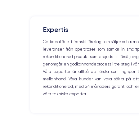
Expertis
Certideal är ett franskt företag som säljer och ren
leveranser från operatörer som samlar in smar
rekonditionerad produkt som erbjuds till försäljni
genomgår en godkännandeprocess i tre steg i våra l
Våra experter är alltså de första som ingripe
mellanhand. Våra kunder kan vara säkra på att
rekonditionerad, med 24 månaders garanti och en
våra tekniska experter.