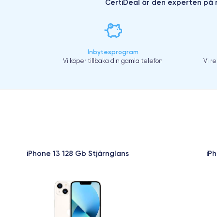
CertiDeal är den experten på r
Inbytesprogram
Vi köper tillbaka din gamla telefon
Vi r
iPhone 13 128 Gb Stjärnglans
iP