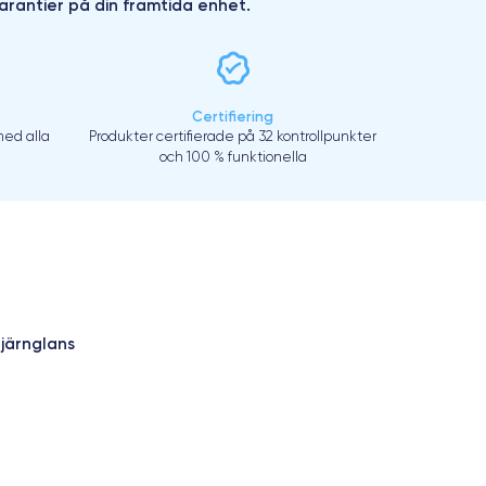
arantier på din framtida enhet.
Certifiering
ed alla
Produkter certifierade på 32 kontrollpunkter
och 100 % funktionella
tjärnglans