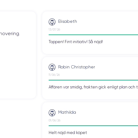
Elisabeth
13/07/26
novering.
Toppen! Fint initiativ! Så nöjd!
Robin Christopher
11/06/26
Affären var smidig, frakten gick enligt plan och 
Mathilda
01/06/26
Helt nöjd med köpet