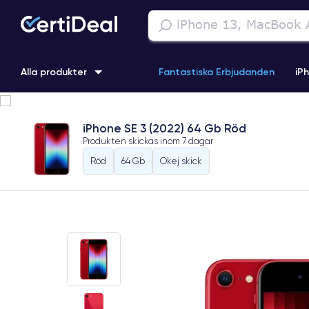
Alla produkter
Fantastiska Erbjudanden
iP
iPhone 16
iPhone 13 Pro
iPhone SE 3 (2022)
iPhone 1
iPhone SE 3 (2022) 64 Gb Röd
Produkten skickas inom
7 dagar
iPhone 11 Pro
iPhone 15 Pro
Röd
64 Gb
Okej skick