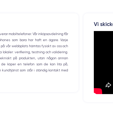
Vi skic
overar mobiltelefoner. Vår inköpsavdelning får
tphones som bara har haft en ägare. Varje
ng på vår webbplats hämtas fysiskt av oss och
okaler: verifiering, testning och validering.
r tekniskt på produkten, utan någon annan
 de köper en telefon som de kan lita på,
 kundtjänst som står i ständig kontakt med