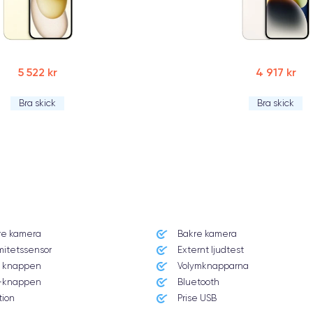
5 522 kr
4 917 kr
Bra skick
Bra skick
re kamera
Bakre kamera
mitetssensor
Externt ljudtest
 knappen
Volymknapparna
knappen
Bluetooth
tion
Prise USB