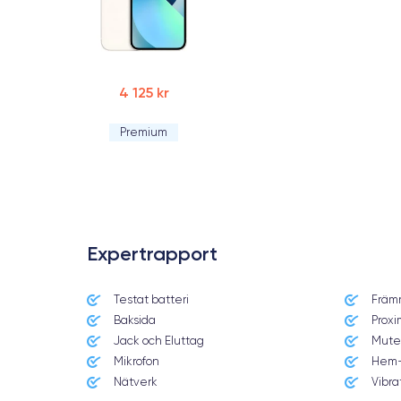
4 125 kr
Premium
Expertrapport
Testat batteri
Främ
Baksida
Proxi
Jack och Eluttag
Mute
Mikrofon
Hem-
Nätverk
Vibra