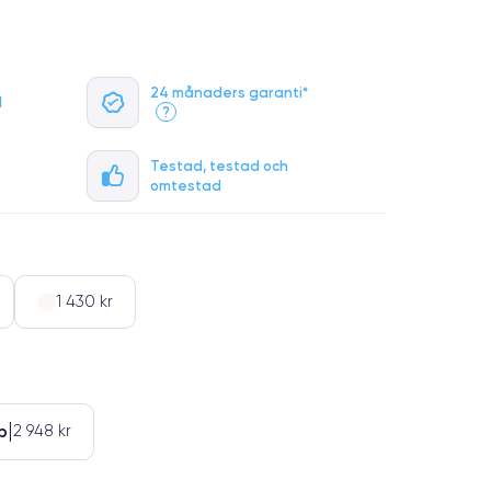
24 månaders garanti*
l
?
Testad, testad och
omtestad
1 430 kr
b
2 948 kr