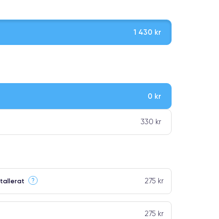
1 430 kr
0 kr
ar premiumklassning
330 kr
275 kr
?
tallerat
275 kr