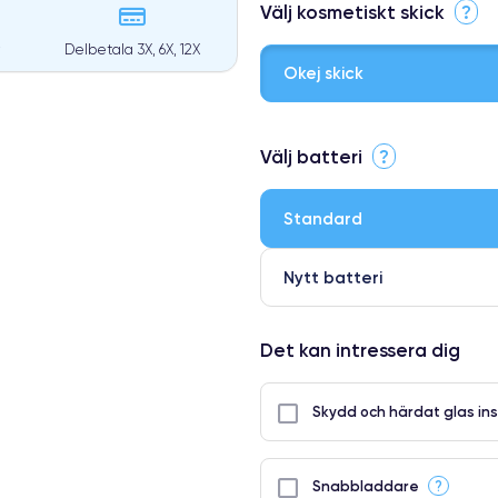
Välj kosmetiskt skick
?
Delbetala 3X, 6X, 12X
Okej skick
⭐ Premium
Välj batteri
?
●
● Oklanderlig kvalitetsskärm
Standard
● Endast 5% av våra telefoner h
Nytt batteri
Det kan intressera dig
Skydd och härdat glas ins
?
Snabbladdare