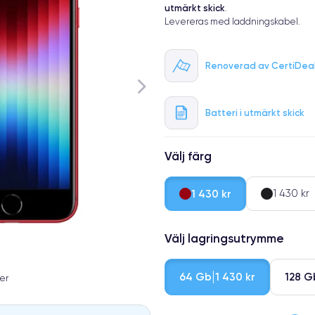
utmärkt skick
.
Levereras med laddningskabel.
Renoverad av CertiDea
Batteri i utmärkt skick
Välj färg
1 430 kr
1 430 kr
Välj lagringsutrymme
64 Gb
128 G
1 430 kr
er