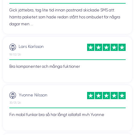
Gick jättebra, tog lite tid innan postnord skickade SMS att
hämta paketet som hade redan stått hos ombudet för några
dagar men ...
Lars Karlsson
18/02/26
Bra komponenter och många fuktioner
Yvonne Nilsson
30/01/26
Fin mobil funkar bra så här långt iallafall mvh Yvonne