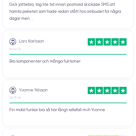
Gick jättebra, tog lite tid innan postnord skickade SMS att
hämta paketet som hade redan stått hos ombudet för några
dagar men ...
Lars Karlsson
18/02/26
Bra komponenter och många fuktioner
Yvonne Nilsson
30/01/26
Fin mobil funkar bra så här långt iallafall mvh Yvonne