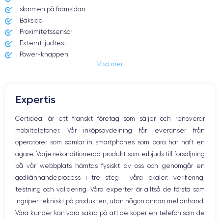
skärmen på framsidan
Dimensions
Poids
Baksida
147.5×71.5×7.85 mm
206 g
Proximitetssensor
Externt ljudtest
Écran
Résolution écran
Power-knappen
OLED 6.1 pouces
2556 x 1179 pixels
Visa mer
Jack och Eluttag
Mute knappen
RAM
Memoire interne
Volymknapparna
6 Go
128,256 ,512, 1000 Go
Expertis
Högtalare
Nom CPU
Nombre de cœurs
Mikrofon
Certideal är ett franskt företag som säljer och renoverar
Apple A16 Bionic
6
Hem-knappen
mobiltelefoner. Vår inköpsavdelning får leveranser från
Bluetooth
Nom GPU
Fréq. processeur
operatörer som samlar in smartphones som bara har haft en
WiFi
GPU 5-core
3.46 GHz
ägare. Varje rekonditionerad produkt som erbjuds till försäljning
Nätverk
på vår webbplats hämtas fysiskt av oss och genomgår en
Vibration
Caméra Principale
Caméra Frontale
godkännandeprocess i tre steg i våra lokaler: verifiering,
Prise USB
48 Mpx
12 Mpx
testning och validering. Våra experter är alltså de första som
ingriper tekniskt på produkten, utan någon annan mellanhand.
Résolution vidéo
Recharge rapide
4K - 3840 x 2160 px
Oui, 20W
Våra kunder kan vara säkra på att de köper en telefon som de