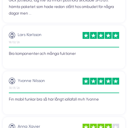
Gick jättebra, tog lite tid innan postnord skickade SMS att
hämta paketet som hade redan stått hos ombudet för några
dagar men ...
Lars Karlsson
18/02/26
Bra komponenter och många fuktioner
Yvonne Nilsson
30/01/26
Fin mobil funkar bra så här långt iallafall mvh Yvonne
Anna Xavier