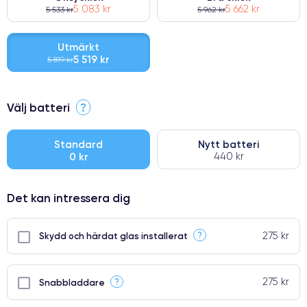
5 083 kr
5 662 kr
5 533 kr
5 962 kr
Utmärkt
5 519 kr
5 819 kr
⭐ Premium
Välj batteri
?
●
● Oklanderlig kvalitetsskärm
Standard
Nytt batteri
0 kr
440 kr
● Endast 5% av våra telefoner har premiumklassning
Det kan intressera dig
275 kr
?
Skydd och härdat glas installerat
275 kr
?
Snabbladdare