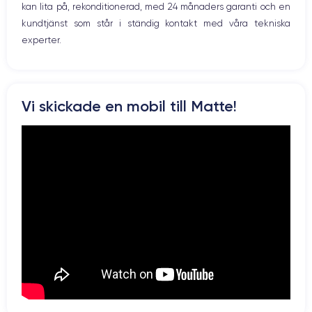
kan lita på, rekonditionerad, med 24 månaders garanti och en
Batterie
Type de SIM
kundtjänst som står i ständig kontakt med våra tekniska
3200 mAh
eSIM
experter.
Réseau mobile
Débloqué
5G
Oui, tous opérateurs
Pour découvrir en détail les caractéristiques de ce smartphone,
Vi skickade en mobil till Matte!
vous pouvez consulter la
fiche technique de l'iPhone 14 Pro.