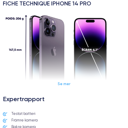
FICHE TECHNIQUE IPHONE 14 PRO
Se mer
Expertrapport
Dimensions et poids iPhone 14 Pro
Testat batteri
Främre kamera
Date de sortie
Système exploitation
7/09/2022
iOS (iOS 16)
Bakre kamera