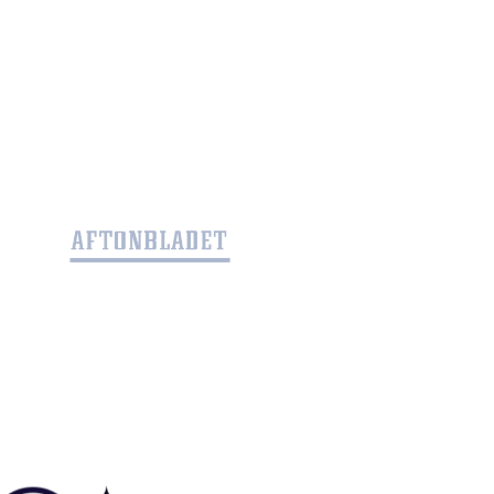
erkligen Certideal.
James Callum Craigen
8/02/26
ick jättebra, tog lite tid innan postnord skickade SMS
tt hämta paketet som hade redan stått hos ombudet
ör några dagar men ...
Lars Karlsson
8/02/26
ra komponenter och många fuktioner
Yvonne Nilsson
0/01/26