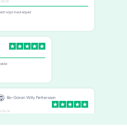
elt nöjd med köpet
iable
Bo-Göran Willy Pettersson
4/04/26
n mycket prisvärd begagnad iPhone, som ser ut som
y och fungerar helt klanderfritt. Jag rekommenderar