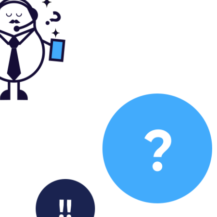
in mobil funkar bra så här långt iallafall mvh Yvonne
Anna Xavier
1/01/26
t took about two weeks to come but it was as
escribed. The phone was originally from France and
o some apps resorted to ...
Peter
0/01/26
he phone was in very good condition, no scratches at
ll. But the battery was not original.