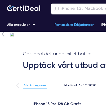
Alla produkter
Fantastiska Erbjudanden
iP
iPhone 16
iPhone 13 Pro
iPhone SE 3 (2022)
iPhone 1
Certideal det är definitivt bättre!
iPhone 11 Pro
iPhone 15 Pro
Upptäck vårt utbud 
Alla kategorier
MacBook Air 13" 2020
Svart
iPhone 13 Pro 128 Gb Grafit