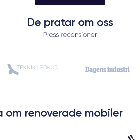
v
De pratar om oss
Press recensioner
2
G
a
f
1
B
a om renoverade mobiler
3