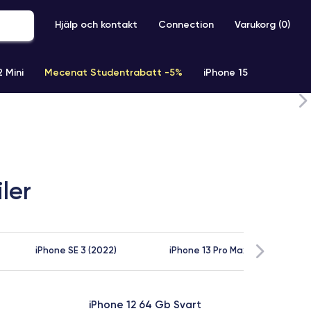
Hjälp och kontakt
Connection
Varukorg (
0
)
2 Mini
Mecenat Studentrabatt -5%
iPhone 15
iPhone XR
iPhone SE 2 (2020)
iPhone X
iPhone XS
ler
iPhone SE 3 (2022)
iPhone 13 Pro Max
iP
iPhone 12 64 Gb Svart
iPh