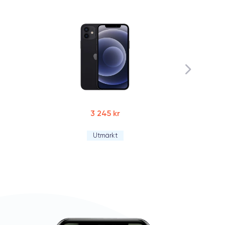
Magnus
9/12/25
ycket fin bild ,mycket nöjd
3 245 kr
Utmärkt
Cabdi Luul Cumar
3/12/25
t was really good for me