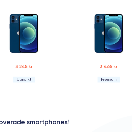
2
M
3 245 kr
3 465 kr
Utmärkt
Premium
2
I
enoverade smartphones!