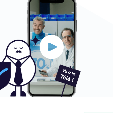
Elisabeth
3/07/26
oppen! Fint initiativ! Så nöjd!
Robin Christopher
1/06/26
ffären var smidig, frakten gick enligt plan och
elefonen var enligt beskrivning.
Mathilda
1/06/26