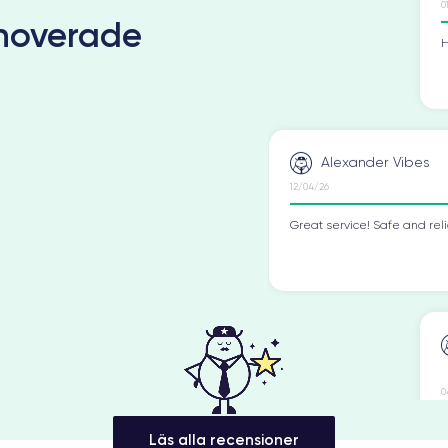
noverade
H
Alexander Vibes
12/04/26
Great service! Safe and rel
0
E
n
Läs alla recensioner