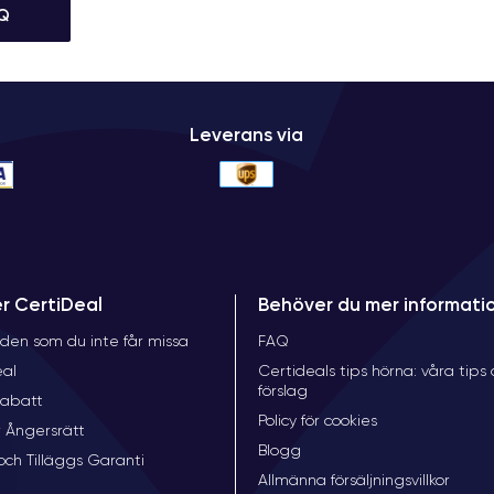
Q
0
Leverans via
D
s
i
er CertiDeal
Behöver du mer informati
0
den som du inte får missa
FAQ
p
w
eal
Certideals tips hörna: våra tips
förslag
rabatt
Policy för cookies
 Ångersrätt
Blogg
och Tilläggs Garanti
Allmänna försäljningsvillkor