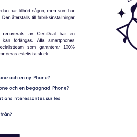
an har tillhört någon, men som har
F
Den återställs till fabriksinställningar
 renoverats av CertiDeal har en
kan förlängas. Alla smartphones
specialistteam som garanterar 100%
rar deras estetiska skick.
2
I
d
hone och en ny iPhone?
s
Phone och en begagnad iPhone?
ions intéressantes sur les
2
från?
T
a