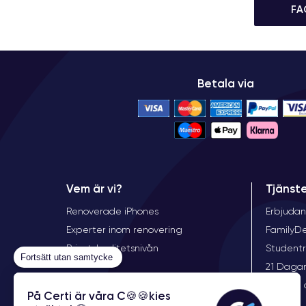
FA
Betala via
Vem är vi?
Tjänst
Renoverade iPhones
Erbjudan
Experter inom renovering
FamilyD
Priset, kvalitetsnivån
Student
Fortsätt utan samtycke
21 Dagar
Garanti 
På Certi är våra C🍪🍪kies