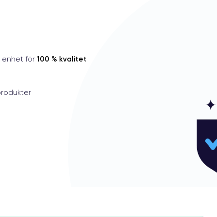
1
T
100 % kvalitet
e enhet för
rodukter
1
A
t
0