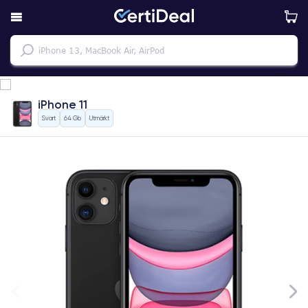
iPhone 11
Svart
64 Gb
Utmärkt