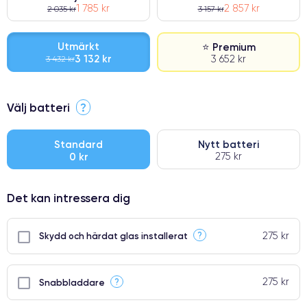
1 785 kr
2 857 kr
2 035 kr
3 157 kr
Utmärkt
⭐ Premium
3 132 kr
3 652 kr
3 432 kr
⭐ Premium
Välj batteri
?
●
● Oklanderlig kvalitetsskärm
Standard
Nytt batteri
0 kr
275 kr
● Endast 5% av våra telefoner har premiumklassning
Det kan intressera dig
275 kr
?
Skydd och härdat glas installerat
275 kr
?
Snabbladdare