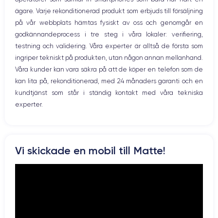
WiFi
GPU 4 cœurs
2.65 GHz
ägare. Varje rekonditionerad produkt som erbjuds till försäljning
Nätverk
på vår webbplats hämtas fysiskt av oss och genomgår en
Vibration
Caméra
Caméra Frontale
godkännandeprocess i tre steg i våra lokaler: verifiering,
Prise USB
12 MP
12 MP
testning och validering. Våra experter är alltså de första som
ingriper tekniskt på produkten, utan någon annan mellanhand.
Résolution vidéo
Recharge rapide
4K - 3840x2160px
Oui, minimum 18W
Våra kunder kan vara säkra på att de köper en telefon som de
kan lita på, rekonditionerad, med 24 månaders garanti och en
Batterie
Dual SIM
kundtjänst som står i ständig kontakt med våra tekniska
3046 mAh
Nano-SIM + eSIM
experter.
Réseau mobile
Débloqué
LTE/4G
Oui, tous opérateurs
Si vous souhaitez découvrir en détail les caractéristiques de ce
Vi skickade en mobil till Matte!
smartphone, consulter la
fiche technique de l'iPhone 11.