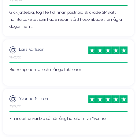
28/02/26
Gick jättebra, tog lite tid innan postnord skickade SMS att
hämta paketet som hade redan stått hos ombudet för några
dagar men ...
Lars Karlsson
18/02/26
Bra komponenter och många fuktioner
Yvonne Nilsson
30/01/26
Fin mobil funkar bra så här långt iallafall mvh Yvonne