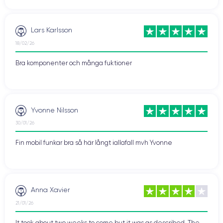
Lars Karlsson
18/02/26
Bra komponenter och många fuktioner
Yvonne Nilsson
30/01/26
Fin mobil funkar bra så här långt iallafall mvh Yvonne
Anna Xavier
21/01/26
It took about two weeks to come but it was as described. The