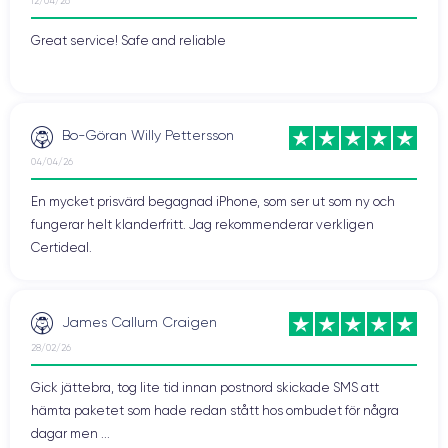
12/04/26
Great service! Safe and reliable
Bo-Göran Willy Pettersson
04/04/26
En mycket prisvärd begagnad iPhone, som ser ut som ny och
fungerar helt klanderfritt. Jag rekommenderar verkligen
Certideal.
James Callum Craigen
28/02/26
Gick jättebra, tog lite tid innan postnord skickade SMS att
hämta paketet som hade redan stått hos ombudet för några
dagar men ...