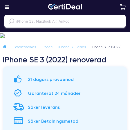
—
Smartphones
—
iPhone
—
iPhone SE Series
—
iPhone SE 3 (2022)
iPhone SE 3 (2022) renoverad
21 dagars prövperiod
Garanterat 24 månader
Säker leverans
Säker Betalningsmetod