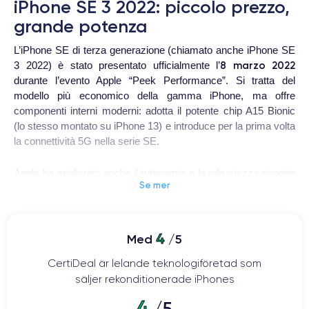
iPhone SE 3 2022: piccolo prezzo,
grande potenza
L’iPhone SE di terza generazione (chiamato anche iPhone SE
8 marzo 2022
3 2022) è stato presentato ufficialmente l’
durante l’evento Apple “Peek Performance”. Si tratta del
modello più economico della gamma iPhone, ma offre
componenti interni moderni: adotta il potente chip A15 Bionic
(lo stesso montato su iPhone 13) e introduce per la prima volta
la connettività 5G nella serie SE.
Apple ha migliorato anche l’autonomia e la robustezza rispetto
Se mer
al passato, pur mantenendo il design iconico derivato da
iPhone 8. Il nuovo iPhone SE 2022 vanta inoltre un sistema
fotografico potenziato da funzioni computazionali avanzate
come Smart HDR 4, Deep Fusion e Stili Fotografici, rese
4
Med
/5
possibili proprio dal chip di ultima generazione.
CertiDeal är lelande teknologiföretad som
säljer rekonditionerade iPhones
L’iPhone SE 3 è stato reso disponibile al preordine l’11 marzo
2022 e in vendita dal 18 marzo 2022, nelle tre colorazioni
4
/5