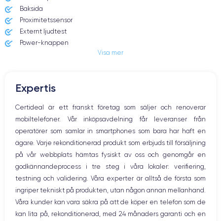
Baksida
Proximitetssensor
Externt ljudtest
Power-knappen
Visa mer
Jack och Eluttag
Mute knappen
Volymknapparna
Expertis
Högtalare
Mikrofon
Certideal är ett franskt företag som säljer och renoverar
Hem-knappen
mobiltelefoner. Vår inköpsavdelning får leveranser från
Bluetooth
operatörer som samlar in smartphones som bara har haft en
WiFi
ägare. Varje rekonditionerad produkt som erbjuds till försäljning
Nätverk
på vår webbplats hämtas fysiskt av oss och genomgår en
Vibration
godkännandeprocess i tre steg i våra lokaler: verifiering,
Prise USB
testning och validering. Våra experter är alltså de första som
ingriper tekniskt på produkten, utan någon annan mellanhand.
Våra kunder kan vara säkra på att de köper en telefon som de
kan lita på, rekonditionerad, med 24 månaders garanti och en