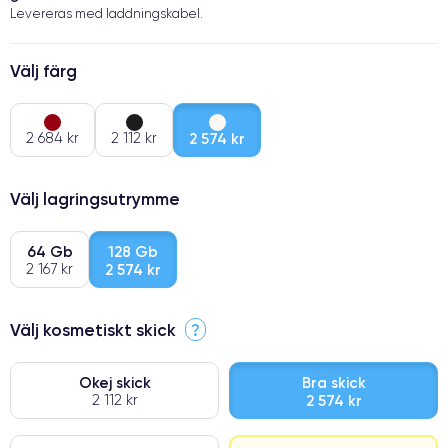
Levereras med laddningskabel.
Välj färg
2 684 kr
2 112 kr
2 574 kr
Välj lagringsutrymme
64 Gb
128 Gb
2 167 kr
2 574 kr
Välj kosmetiskt skick
?
Okej skick
Bra skick
2 112 kr
2 574 kr