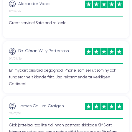
Alexander Vibes
12/04/26
Great service! Safe and reliable
Bo-Göran Willy Pettersson
04/04/26
En mycket prisvärd begagnad iPhone, som ser ut som ny och
fungerar helt klanderfritt. Jag rekommenderar verkligen
Certideal.
James Callum Craigen
28/02/26
Gick jättebra, tog lite tid innan postnord skickade SMS att
hämta paketet som hade redan stått hos ombudet för några