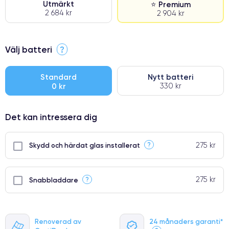
Utmärkt
⭐ Premium
2 684 kr
2 904 kr
⭐ Premium
Välj batteri
?
●
● Oklanderlig kvalitetsskärm
Standard
Nytt batteri
0 kr
330 kr
● Endast 5% av våra telefoner har premiumklassning
Det kan intressera dig
275 kr
?
Skydd och härdat glas installerat
275 kr
?
Snabbladdare
Renoverad av
24 månaders garanti*