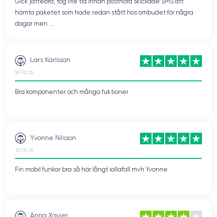
Gick jättebra, tog lite tid innan postnord skickade SMS att
hämta paketet som hade redan stått hos ombudet för några
dagar men ...
Lars Karlsson
18/02/26
Bra komponenter och många fuktioner
Yvonne Nilsson
30/01/26
Fin mobil funkar bra så här långt iallafall mvh Yvonne
Anna Xavier