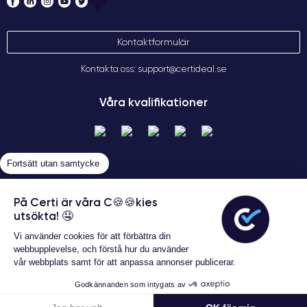
Kontaktformulär
Kontakta oss: support@certideal.se
Våra kvalifikationer
Fortsätt utan samtycke
På Certi är våra C🍪🍪kies
utsökta! 🤤
Allmänna försäljningsvillkor
Vi använder cookies för att förbättra din
Certideal © 2026 Alla rättigheter
webbupplevelse, och förstå hur du använder
förbehållna
vår webbplats samt för att anpassa annonser publicerar.
Godkännanden som intygats av
Konfigurera