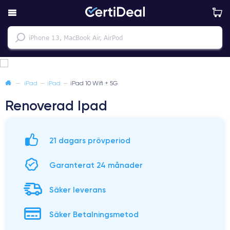
—
iPad
—
iPad
—
iPad 10 Wifi + 5G
Renoverad Ipad
21 dagars prövperiod
Garanterat 24 månader
Säker leverans
Säker Betalningsmetod