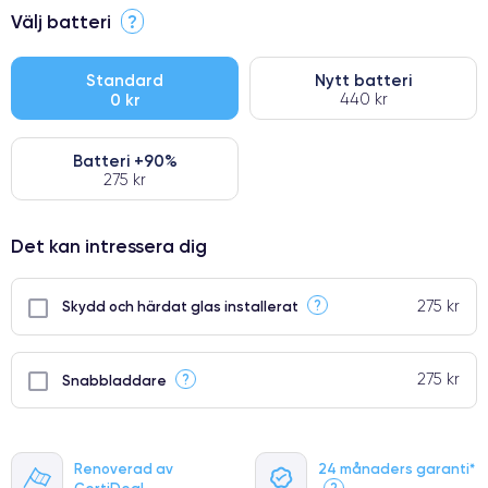
⭐ Premium
Välj batteri
?
●
● Oklanderlig kvalitetsskärm
Standard
Nytt batteri
0 kr
440 kr
● Endast 5% av våra telefoner har premiumklassning
Batteri +90%
275 kr
Det kan intressera dig
275 kr
?
Skydd och härdat glas installerat
275 kr
?
Snabbladdare
Renoverad av
24 månaders garanti*
CertiDeal
?