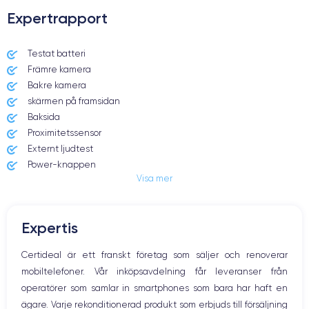
Expertrapport
Testat batteri
Främre kamera
Bakre kamera
skärmen på framsidan
Baksida
Proximitetssensor
Externt ljudtest
Power-knappen
Visa mer
Jack och Eluttag
Mute knappen
Volymknapparna
Expertis
Högtalare
Mikrofon
Certideal är ett franskt företag som säljer och renoverar
Hem-knappen
mobiltelefoner. Vår inköpsavdelning får leveranser från
Bluetooth
operatörer som samlar in smartphones som bara har haft en
WiFi
ägare. Varje rekonditionerad produkt som erbjuds till försäljning
Nätverk