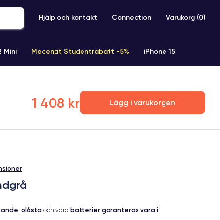
Hjälp och kontakt
Connection
Varukorg (
0
)
2 Mini
Mecenat Studentrabatt -5%
iPhone 15
iPhone XR
iPhone SE 2 (2020)
iPhone X
iPhone XS
1 408 kr
Lägg i varukorgen
nsioner
mdgrå
erande
olåsta
batterier garanteras vara i
,
och våra