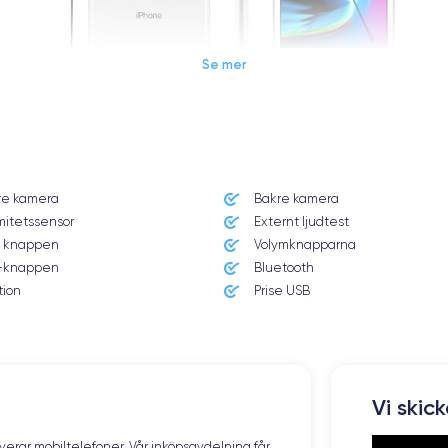
Se mer
Dimensions et poids iPhone 8
re kamera
Bakre kamera
Système exploit.
mitetssensor
Externt ljudtest
iOS (iOS 16)
 knappen
Volymknapparna
knappen
Bluetooth
Poids
148 g
tion
Prise USB
Résolution écran
1334 x 750 pixels
Mémoire interne
Vi skic
64,128,256 GO
overar mobiltelefoner. Vår inköpsavdelning får