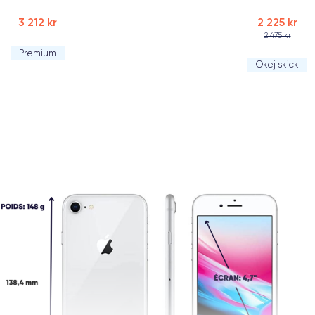
3 212 kr
2 225 kr
2 475 kr
Premium
Okej skick