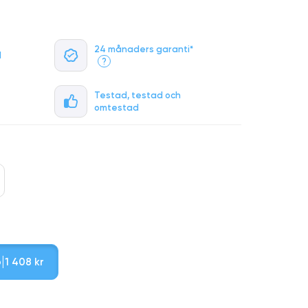
24 månaders garanti*
l
?
Testad, testad och
omtestad
b
1 408 kr