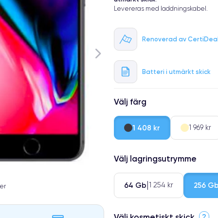
Levereras med laddningskabel.
Renoverad av CertiDea
Batteri i utmärkt skick
Välj färg
1 408 kr
1 969 kr
Välj lagringsutrymme
64 Gb
256 G
1 254 kr
er
Välj kosmetiskt skick
?