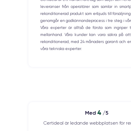
Nom de la puce
leveranser från operatörer som samlar in smar
Apple A11 Bionic
rekonditionerad produkt som erbjuds till försäljni
genomgår en godkännandeprocess i tre steg i våra l
Nom GPU
Apple GPU (3-Core)
Våra experter är alltså de första som ingripe
mellanhand. Våra kunder kan vara säkra på att
Caméra
rekonditionerad, med 24 månaders garanti och en
12 MP
våra tekniska experter.
Résolution vidéo
4K - 3840x2160px
Batterie
1821 mAh
Réseau mobile
LTE/4G
Si vous souhaitez découvrir toutes les caractéristique
4
Med
/5
Certideal är ledande webbplatsen för re