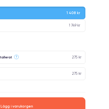
1 408 kr
1 749 kr
275 kr
?
tallerat
ar premiumklassning
275 kr
Lägg i varukorgen