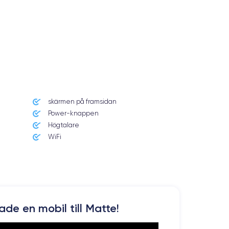
skärmen på framsidan
Power-knappen
Högtalare
WiFi
kade en mobil till Matte!