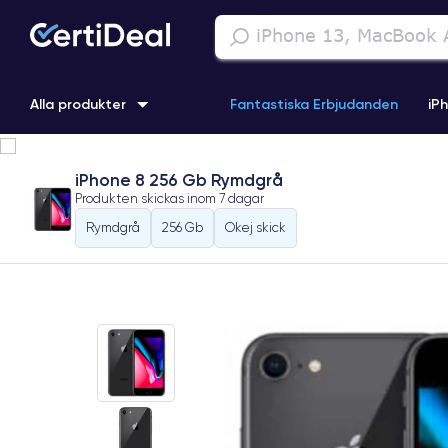
Alla produkter
Fantastiska Erbjudanden
iP
iPhone 16
iPhone 13 Pro
iPhone SE 3 (2022)
iPhone 1
iPhone 8 256 Gb Rymdgrå
Produkten skickas inom
7 dagar
iPhone 11 Pro
iPhone 15 Pro
Rymdgrå
256 Gb
Okej skick