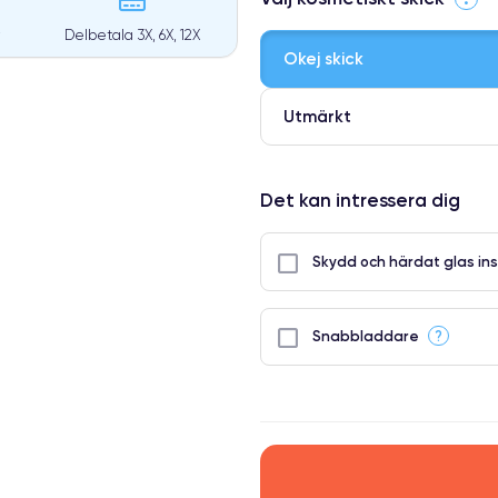
Delbetala 3X, 6X, 12X
Okej skick
Utmärkt
⭐ Premium
Det kan intressera dig
●
● Oklanderlig kvalitetsskärm
Skydd och härdat glas ins
● Endast 5% av våra telefoner h
?
Snabbladdare