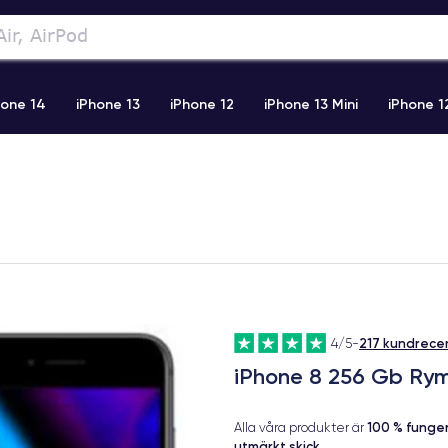
hone 14
iPhone 13
iPhone 12
iPhone 13 Mini
iPhone 1
2 Pro Max
iPhone 11 Pro Max
iPhone 11
iPhone 12 Pro
217 kundrece
4/5
-
iPhone 8 256 Gb Ry
100 % fung
Alla våra produkter är
utmärkt skick
.