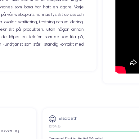
Nombre de cœurs
tphones som bara har haft en ägare. Varje
6
ng på vår webbplats hämtas fysiskt av oss och
okaler: verifiering, testning och validering.
Fréq. processeur
2.06 GHz
r tekniskt på produkten, utan någon annan
 de köper en telefon som de kan lita på,
Caméra Frontale
 kundtjänst som står i ständig kontakt med
7 MP
Recharge rapide
Oui, minimum 18W
Dual SIM
Non
Débloqué
Oui, tous opérateurs
s, consulter la
fiche technique de l'iPhone 8.
Elisabeth
13/07/26
novering.
Toppen! Fint initiativ! Så nöjd!