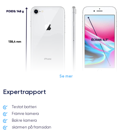
Se mer
Expertrapport
Dimensions et poids iPhone 8
Testat batteri
Främre kamera
Date de sortie
Système exploit.
12/09/2017
iOS (iOS 16)
Bakre kamera
skärmen på framsidan