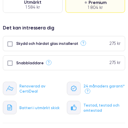
Utmärkt
⭐ Premium
1 584 kr
1 804 kr
⭐ Premium
Det kan intressera dig
●
● Oklanderlig kvalitetsskärm
275 kr
?
Skydd och härdat glas installerat
● Endast 5% av våra telefoner har premiumklassning
275 kr
?
Snabbladdare
Renoverad av
24 månaders garanti*
CertiDeal
?
Testad, testad och
Batteri i utmärkt skick
omtestad