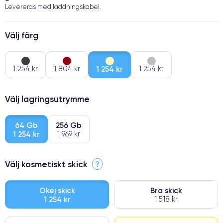
Levereras med laddningskabel.
Välj färg
1 254 kr
1 804 kr
1 254 kr
1 254 kr
Välj lagringsutrymme
64 Gb
256 Gb
1 254 kr
1 969 kr
Välj kosmetiskt skick
?
Okej skick
Bra skick
1 254 kr
1 518 kr