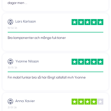
dagar men ...
Lars Karlsson
18/02/26
Bra komponenter och många fuktioner
Yvonne Nilsson
30/01/26
Fin mobil funkar bra så här långt iallafall mvh Yvonne
Anna Xavier
21/01/26