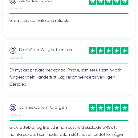
Alexander Vibes
12/04/26
Great service! Safe and reliable
Bo-Göran Willy Pettersson
04/04/26
En mycket prisvärd begagnad iPhone, som ser ut som ny och
fungerar helt klanderfritt. Jag rekommenderar verkligen
Certideal.
James Callum Craigen
28/02/26
Gick jättebra, tog lite tid innan postnord skickade SMS att
hämta paketet som hade redan stått hos ombudet för några