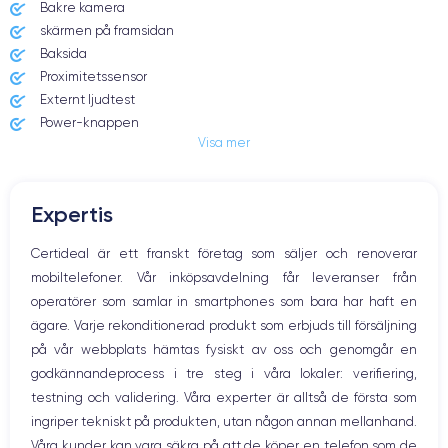
24/09/2021
iOS (iOS 15)
Bakre kamera
skärmen på framsidan
Dimensions
Poids
Baksida
146.7×71.5×7.65 mm
173 g
Proximitetssensor
Externt ljudtest
Écran
Résolution écran
Power-knappen
OLED 6.1 pouces
2340 x 1080 pixels
Visa mer
Jack och Eluttag
Mute knappen
RAM
Memoire interne
Volymknapparna
4 Go
128,256,512 Go
Expertis
Högtalare
Nom de la puce
Nombre de cœurs
Mikrofon
Certideal är ett franskt företag som säljer och renoverar
Puce A15 Bionic
6
Hem-knappen
mobiltelefoner. Vår inköpsavdelning får leveranser från
Bluetooth
Nom GPU
Fréq. processeur
operatörer som samlar in smartphones som bara har haft en
WiFi
GPU 4 cœurs
3.23 GHz
ägare. Varje rekonditionerad produkt som erbjuds till försäljning
Nätverk
på vår webbplats hämtas fysiskt av oss och genomgår en
Vibration
Caméra
Caméra Frontale
godkännandeprocess i tre steg i våra lokaler: verifiering,
Prise USB
12 Mpx
12 Mpx
testning och validering. Våra experter är alltså de första som
ingriper tekniskt på produkten, utan någon annan mellanhand.
Résolution vidéo
Recharge rapide
4K - 3840 x 2160 px
Oui, minimum 18W
Våra kunder kan vara säkra på att de köper en telefon som de