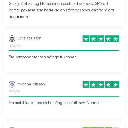
Gick jättebra, tog lite tid innan postnord skickade SMS att
hämta paketet som hade redan stått hos ombudet för några
dagar men ...
Lars Karlsson
18/02/26
Bra komponenter och många fuktioner
Yvonne Nilsson
30/01/26
Fin mobil funkar bra så här långt iallafall mvh Yvonne