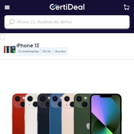
iPhone 13
Överraskningsfärg
256 Gb
Okej skick