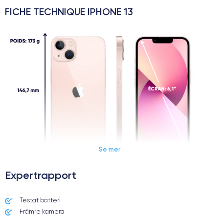
FICHE TECHNIQUE IPHONE 13
Se mer
Expertrapport
Dimensions et poids iPhone 13
Testat batteri
Främre kamera
Date de sortie
Système exploitation