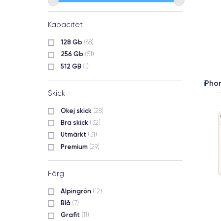
Kapacitet
128 Gb
(68)
256 Gb
(51)
512 GB
(1)
iPho
Skick
Okej skick
(28)
Bra skick
(32)
Utmärkt
(31)
Premium
(29)
Färg
Alpingrön
(12)
Blå
(7)
Grafit
(11)