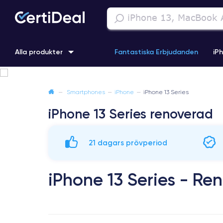
Alla produkter
Fantastiska Erbjudanden
iP
iPhone 16
iPhone 13 Pro
iPhone SE 3 (2022)
iPhone 1
—
Smartphones
—
iPhone
—
iPhone 13 Series
iPhone 13 Series renoverad
iPhone 11 Pro
iPhone 15 Pro
21 dagars prövperiod
iPhone 13 Series - Re