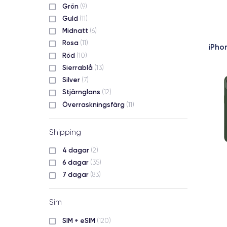
Grön
(9)
Guld
(11)
Midnatt
(6)
Rosa
(11)
iPho
Röd
(10)
Sierrablå
(13)
Silver
(7)
Stjärnglans
(12)
Överraskningsfärg
(11)
Shipping
4 dagar
(2)
6 dagar
(35)
7 dagar
(83)
Sim
SIM + eSIM
(120)