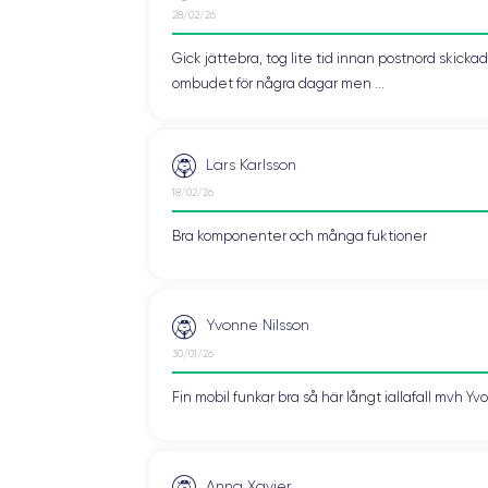
28/02/26
Gick jättebra, tog lite tid innan postnord skic
ombudet för några dagar men ...
Lars Karlsson
18/02/26
Bra komponenter och många fuktioner
Yvonne Nilsson
30/01/26
Fin mobil funkar bra så här långt iallafall mvh Y
Anna Xavier