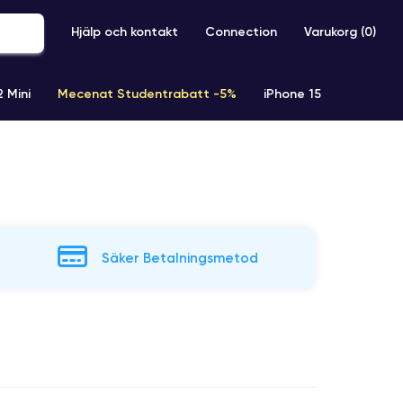
Hjälp och kontakt
Connection
Varukorg (
0
)
2 Mini
Mecenat Studentrabatt -5%
iPhone 15
iPhone XR
iPhone SE 2 (2020)
iPhone X
iPhone XS
Säker Betalningsmetod