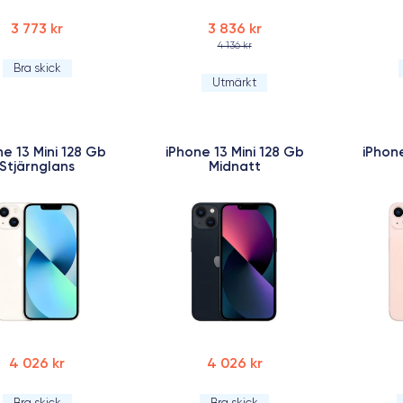
3 773 kr
3 836 kr
4 136 kr
Bra skick
Utmärkt
ne 13 Mini 128 Gb
iPhone 13 Mini 128 Gb
iPhone
Stjärnglans
Midnatt
4 026 kr
4 026 kr
Bra skick
Bra skick