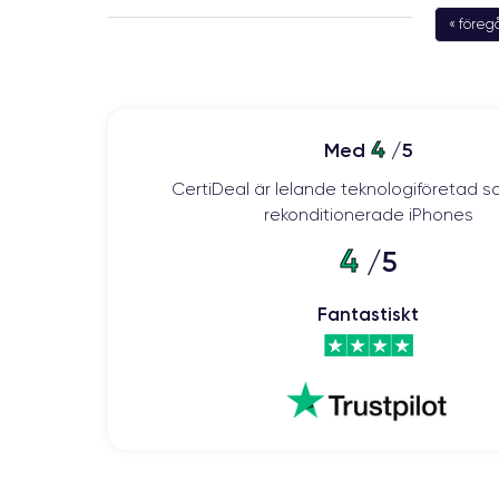
« före
4
Med
/5
CertiDeal är lelande teknologiföretad s
rekonditionerade iPhones
4
/5
Fantastiskt