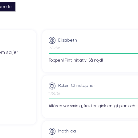
gående
Elisabeth
13/07/26
om säljer
Toppen! Fint initiativ! Så nöjd!
Robin Christopher
11/06/26
Affären var smidig, frakten gick enligt plan och 
Mathilda