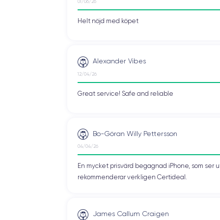
01/06/26
Helt nöjd med köpet
Alexander Vibes
12/04/26
Great service! Safe and reliable
Bo-Göran Willy Pettersson
04/04/26
En mycket prisvärd begagnad iPhone, som ser ut 
rekommenderar verkligen Certideal.
James Callum Craigen