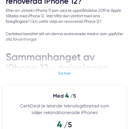
renoverad iPhone 12?
Efter en utmärkt iPhone 11 som väckte uppståndelse 2019 är Apple
tillbaka med iPhone 12. Vad tillför den jämfört med sina
föregångare? Och varför välja en renoverad iPhone 12?
Certideal berättar allt om denna avancerade maskin som uppfyller
alla förväntningar.
Sammanhanget av
iPhone 12-utgivningen
Se mer
Varje år väntar iPhone-fans ivrigt på företagets nya årliga keynote.
4
Med
/5
År 2020 introducerade Apple den efterlängtade iPhone 12 och
dess varianter: iPhone 12 Pro, iPhone 12 Pro Max och iPhone 12 Mini.
CertiDeal är lelande teknologiföretad som
säljer rekonditionerade iPhones
iPhone 12, som kategoriseras som den 14:e generationens iPhone,
tillkännagavs den 13 oktober 2020, medan förbeställningarna
4
/5
började den 16 oktober och den släpptes inte officiellt förrän den 23