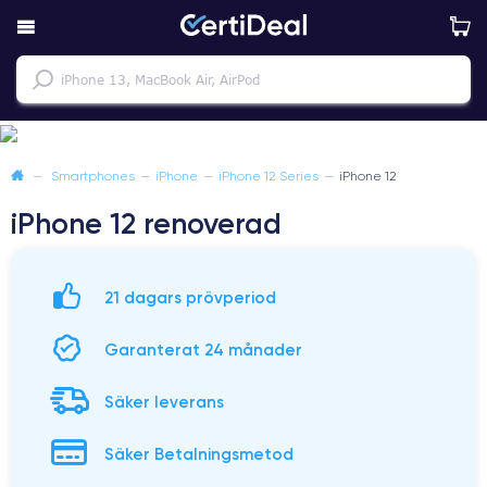
—
Smartphones
—
iPhone
—
iPhone 12 Series
—
iPhone 12
iPhone 12 renoverad
21 dagars prövperiod
Garanterat 24 månader
Säker leverans
Säker Betalningsmetod