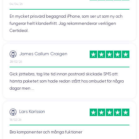
04/04/26
Att veta: iPhone 12 har MagSafe-teknik som möjliggör trådlös
En mycket prisvärd begagnad iPhone, som ser ut som ny och
laddning vid 15 W.
fungerar helt klanderfritt. Jag rekommenderar verkligen
Certideal.
För att avsluta med de fysiska
egenskaperna hos iPhone 12
Innan vi går vidare till de tekniska specifikationerna vill vi fokusera
James Callum Craigen
på två specifika punkter.
28/02/26
Den första är att iPhone 12 är IP68-certifierad. Detta gör att den kan
Gick jättebra, tog lite tid innan postnord skickade SMS att
ligga i vatten i 30 minuter. Perfekt för användning på stranden
hämta paketet som hade redan stått hos ombudet för några
eller i poolen.
dagar men ...
För det andra har Apple sedan iPhone gjort ansträngningar för att
tillverka sina enheter. Detta innebär att en majoritet av sällsynta
återvunna material används i designen av iPhone 12 (och dess
Lars Karlsson
varianter).
18/02/26
Specifikationer för iPhone 12
Bra komponenter och många fuktioner